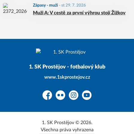
Zápasy - muži
-
st 29. 7. 2026
Muži A: V cestě za první výhrou stojí Žižkov
1. SK Prostějov - fotbalový klub
www.1skprostejov.cz
Facebook
Flickr
Instagram
YouTube
1. SK Prostějov © 2026.
Všechna práva vyhrazena