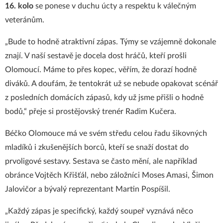
16. kolo
se ponese v duchu úcty a respektu k válečným
veteránům.
„Bude to hodně atraktivní zápas. Týmy se vzájemně dokonale
znají. V naší sestavě je docela dost hráčů, kteří prošli
Olomoucí. Máme to přes kopec, věřím, že dorazí hodně
diváků. A doufám, že tentokrát už se nebude opakovat scénář
z posledních domácích zápasů, kdy už jsme přišli o hodně
bodů,“ přeje si prostějovský trenér Radim Kučera.
Béčko Olomouce má ve svém středu celou řadu šikovných
mladíků i zkušenějších borců, kteří se snaží dostat do
prvoligové sestavy. Sestava se často mění, ale například
obránce Vojtěch Křišťál, nebo záložníci Moses Amasi, Šimon
Jalovičor a bývalý reprezentant Martin Pospíšil.
„Každý zápas je specifický, každý soupeř vyznává něco