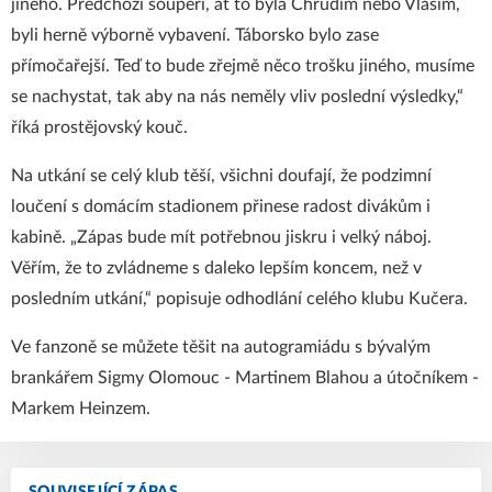
jiného. Předchozí soupeři, ať to byla Chrudim nebo Vlašim,
byli herně výborně vybavení. Táborsko bylo zase
přímočařejší. Teď to bude zřejmě něco trošku jiného, musíme
se nachystat, tak aby na nás neměly vliv poslední výsledky,“
říká prostějovský kouč.
Na utkání se celý klub těší, všichni doufají, že podzimní
loučení s domácím stadionem přinese radost divákům i
kabině. „Zápas bude mít potřebnou jiskru i velký náboj.
Věřím, že to zvládneme s daleko lepším koncem, než v
posledním utkání,“ popisuje odhodlání celého klubu Kučera.
Ve fanzoně se můžete těšit na autogramiádu s bývalým
brankářem Sigmy Olomouc - Martinem Blahou a útočníkem -
Markem Heinzem.