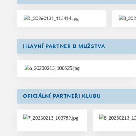
HLAVNÍ PARTNER B MUŽSTVA
OFICIÁLNÍ PARTNEŘI KLUBU