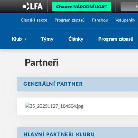
1. SK Prostějov
Členská sekce
Program zápasů
Fanshop
Vstupenky
Klub
Týmy
Články
Program zápasů
Partneři
GENERÁLNÍ PARTNER
HLAVNÍ PARTNEŘI KLUBU