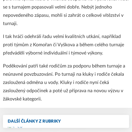
se s turnajem popasovali velmi dobře. Nebýt jednoho
nepovedeného zápasu, mohli si zahrát o celkové vítězství v
turnaji.
I tak hráči odehráli řadu velmi kvalitních utkání, například
proti týmům z Komořan či Vyškova a během celého turnaje
předváděli výborné individuální i týmové výkony.
Poděkování patří také rodičům za podporu během turnaje a
neúnavné povzbuzování. Po turnaji na kluky i rodiče čekala
zasloužená odměna u vody. Kluky i rodiče nyní čeká
zasloužený odpočinek a poté už příprava na novou výzvu v
žákovské kategorii.
DALŠÍ ČLÁNKY Z RUBRIKY