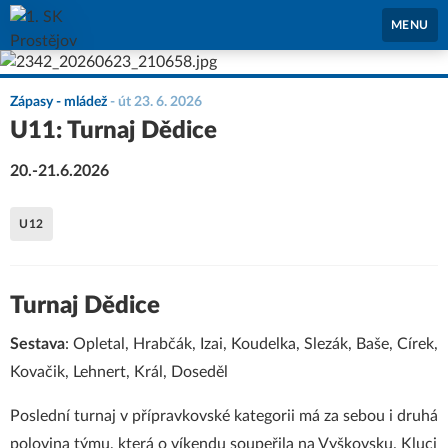
1. SK Prostějov
MENU
Zápasy - mládež
-
út 23. 6. 2026
U11: Turnaj Dědice
20.-21.6.2026
U12
Turnaj Dědice
Sestava
: Opletal, Hrabčák, Izai, Koudelka, Slezák, Baše, Círek,
Kovačik, Lehnert, Král, Doseděl
Poslední turnaj v přípravkovské kategorii má za sebou i druhá
polovina týmu, která o víkendu soupeřila na Vyškovsku. Kluci