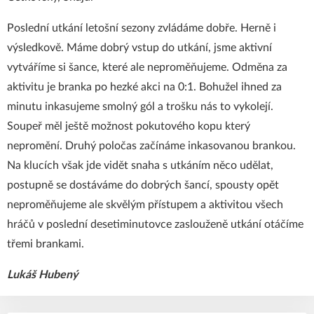
Poslední utkání letošní sezony zvládáme dobře. Herně i
výsledkově. Máme dobrý vstup do utkání, jsme aktivní
vytváříme si šance, které ale neproměňujeme. Odměna za
aktivitu je branka po hezké akci na 0:1. Bohužel ihned za
minutu inkasujeme smolný gól a trošku nás to vykolejí.
Soupeř měl ještě možnost pokutového kopu který
nepromění. Druhý poločas začínáme inkasovanou brankou.
Na klucích však jde vidět snaha s utkáním něco udělat,
postupně se dostáváme do dobrých šancí, spousty opět
neproměňujeme ale skvělým přístupem a aktivitou všech
hráčů v poslední desetiminutovce zaslouženě utkání otáčíme
třemi brankami.
Lukáš Hubený