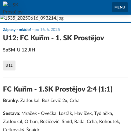
1. SK Prostějov
MENU
Zápasy - mládež
-
po 16. 6. 2025
U12: FC Kuřim - 1. SK Prostějov
SpSM-U 12 JIH
U12
FC Kuřim - 1.SK Prostějov 2:4 (1:1)
Branky
: Zatloukal, Božičevič 2x, Crha
Sestava
: Mráček - Ovečka, Lošťák, Havlíček, Tydlačka,
Zatloukal, Orban, Božičevič, Šmíd, Rada, Crha, Kohoutek,
Cetkovský, Šnajdr