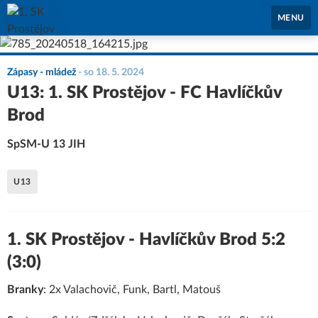
1. SK Prostějov
MENU
Zápasy - mládež
-
so 18. 5. 2024
U13: 1. SK Prostějov - FC Havlíčkův
Brod
SpSM-U 13 JIH
U13
1. SK Prostějov - Havlíčkův Brod 5:2
(3:0)
Branky
: 2x Valachovič, Funk, Bartl, Matouš