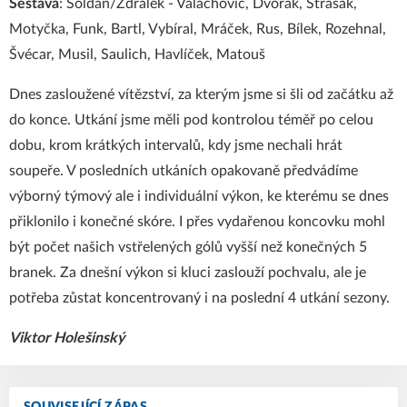
Sestava
: Soldán/Zdřálek - Valachovič, Dvořák, Strašák,
Motyčka, Funk, Bartl, Vybíral, Mráček, Rus, Bílek, Rozehnal,
Švécar, Musil, Saulich, Havlíček, Matouš
Dnes zasloužené vítězství, za kterým jsme si šli od začátku až
do konce. Utkání jsme měli pod kontrolou téměř po celou
dobu, krom krátkých intervalů, kdy jsme nechali hrát
soupeře. V posledních utkáních opakovaně předvádíme
výborný týmový ale i individuální výkon, ke kterému se dnes
přiklonilo i konečné skóre. I přes vydařenou koncovku mohl
být počet našich vstřelených gólů vyšší než konečných 5
branek. Za dnešní výkon si kluci zaslouží pochvalu, ale je
potřeba zůstat koncentrovaný i na poslední 4 utkání sezony.
Viktor Holešinský