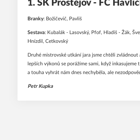
1. SK Prostějov - FC Havlíč
Branky
: Božičevič, Pavliš
Sestava
: Kubalák - Lasovský, Pfof, Hladiš - Žák, Švec
Hnízdil, Cetkovský
Druhé mistrovské utkání jara jsme chtěli zvládnout 
lepších výkonů se porážíme sami, když inkasujeme tř
a touha vyhrát nám dnes nechyběla, ale nezodpově
Petr Kupka