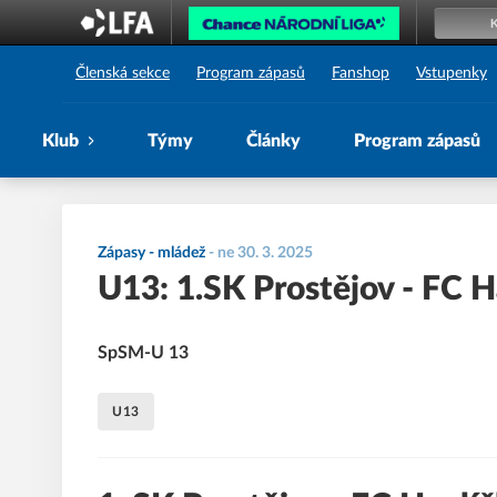
1. SK Prostějov
Členská sekce
Program zápasů
Fanshop
Vstupenky
Klub
Týmy
Články
Program zápasů
Zápasy - mládež
-
ne 30. 3. 2025
U13: 1.SK Prostějov - FC 
SpSM-U 13
U13