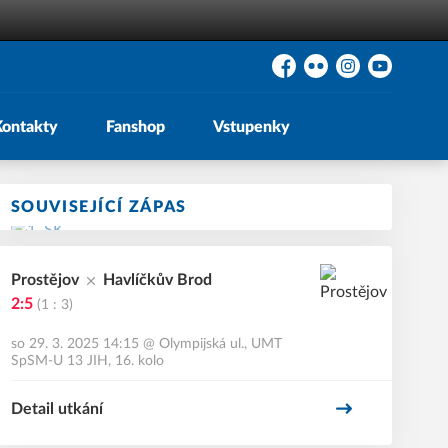
Facebook
Flickr
Instagram
YouTube
Kontakty
Fanshop
Vstupenky
SOUVISEJÍCÍ ZÁPAS
Prostějov
Havlíčkův Brod
2:5
(1 : 3)
so 29. 3. 2025 14:15
@
Olympijská ul., UMT
SpSM-U 13 JIH, 16. kolo
Detail utkání