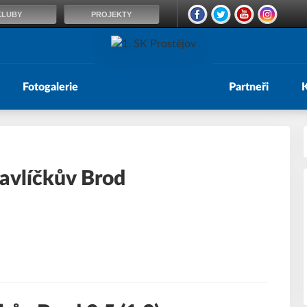
KLUBY
PROJEKTY
Fotogalerie
Partneři
Havlíčkův Brod