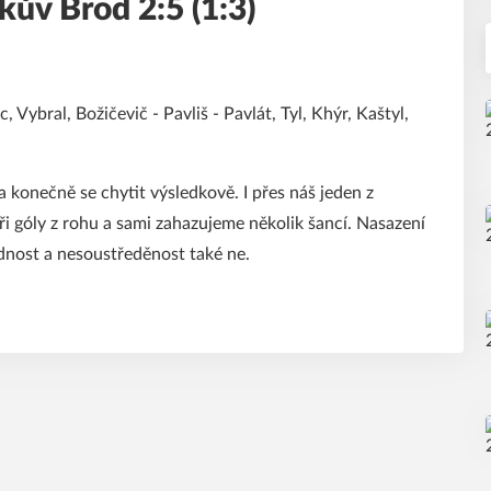
kův Brod 2:5 (1:3)
, Vybral, Božičevič - Pavliš - Pavlát, Tyl, Khýr, Kaštyl,
a konečně se chytit výsledkově. I přes náš jeden z
i góly z rohu a sami zahazujeme několik šancí. Nasazení
dnost a nesoustředěnost také ne.