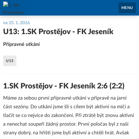
1. SK Prostějov
MENU
ne 25. 1. 2026
U13: 1.SK Prostějov - FK Jeseník
Přípravné utkání
U13
1.SK Prostějov - FK Jeseník 2:6 (2:2)
Máme za sebou první přípravné utkání v přípravě na jarní
část sezóny. Do utkání jsme šli s cílem být aktivní na míči a
tlačit se co nejvíce do zakončení. Při ztrátě být znovu aktivní
a nenechat soupeři žádný prostor. První poločas byl z naší
strany dobrý, na hřišti jsme byli aktivní a chtěli hrát. Avšak