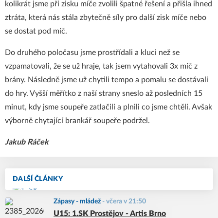
kolikrát jsme při zisku míče zvolili špatné řešení a přišla ihned
ztráta, která nás stála zbytečně síly pro další zisk míče nebo
se dostat pod míč.
Do druhého poločasu jsme prostřídali a kluci než se
vzpamatovali, že se už hraje, tak jsem vytahovali 3x míč z
brány. Následně jsme už chytili tempo a pomalu se dostávali
do hry. Vyšší měřítko z naší strany sneslo až posledních 15
minut, kdy jsme soupeře zatlačili a plnili co jsme chtěli. Avšak
výborně chytající brankář soupeře podržel.
Jakub Ráček
DALŠÍ ČLÁNKY
Zápasy - mládež
-
včera v 21:50
U15: 1.SK Prostějov - Artis Brno