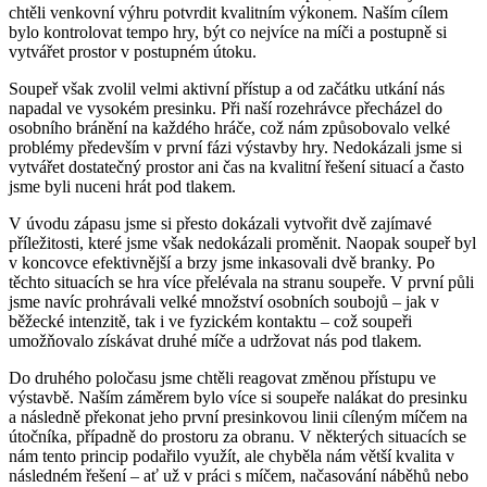
chtěli venkovní výhru potvrdit kvalitním výkonem. Naším cílem
bylo kontrolovat tempo hry, být co nejvíce na míči a postupně si
vytvářet prostor v postupném útoku.
Soupeř však zvolil velmi aktivní přístup a od začátku utkání nás
napadal ve vysokém presinku. Při naší rozehrávce přecházel do
osobního bránění na každého hráče, což nám způsobovalo velké
problémy především v první fázi výstavby hry. Nedokázali jsme si
vytvářet dostatečný prostor ani čas na kvalitní řešení situací a často
jsme byli nuceni hrát pod tlakem.
V úvodu zápasu jsme si přesto dokázali vytvořit dvě zajímavé
příležitosti, které jsme však nedokázali proměnit. Naopak soupeř byl
v koncovce efektivnější a brzy jsme inkasovali dvě branky. Po
těchto situacích se hra více přelévala na stranu soupeře. V první půli
jsme navíc prohrávali velké množství osobních soubojů – jak v
běžecké intenzitě, tak i ve fyzickém kontaktu – což soupeři
umožňovalo získávat druhé míče a udržovat nás pod tlakem.
Do druhého poločasu jsme chtěli reagovat změnou přístupu ve
výstavbě. Naším záměrem bylo více si soupeře nalákat do presinku
a následně překonat jeho první presinkovou linii cíleným míčem na
útočníka, případně do prostoru za obranu. V některých situacích se
nám tento princip podařilo využít, ale chyběla nám větší kvalita v
následném řešení – ať už v práci s míčem, načasování náběhů nebo