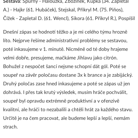
Sestava
: Spurný - Halouzka, Zbožínek, Kupka (34. Zapletal
A.) - Hajkr (61. Hubáček), Stejskal, Přikryl M. (75. Piňos),
Čížek - Zapletal D. (61. Wencl), Sikora (61. Přikryl R.), Pospíšil
Dnešní zápas se hodnotí těžko a je mi celého týmu hrozně
líto. Nejprve řešíme administrativní problémy se sestavou,
poté inkasujeme v 1. minutě. Nicméně od té doby hrajeme
velmi dobře, presujeme, mačkáme Jihlavu jako citrón.
Bohužel z nespočet šancí nejsme schopní dát gól. Poté se
soupeř na závěr poločasu dostane 3x k brance a je zabijácký.
Druhý poločas zase hned inkasujeme a poté se zápas už jen
dohrává. I přes tak krutý výsledek, musím hráče pochválit,
soupeř byl opravdu extrémně produktivní a v ofenzivě
kvalitní, ale hráči to nezabalili a chtěli hrát za každého stavu.
Určitě je na čem pracovat, ale budeme lepší a lepší, nemám
strach.