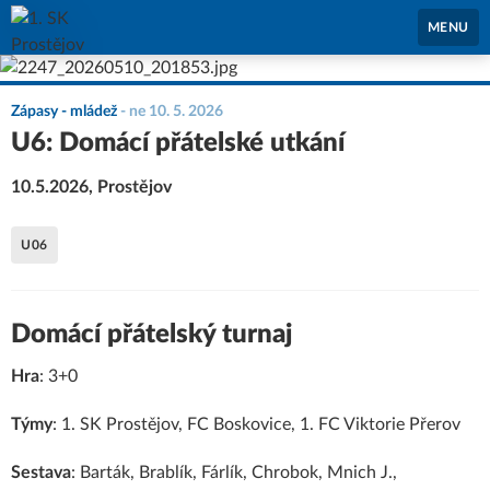
1. SK Prostějov
MENU
Zápasy - mládež
-
ne 10. 5. 2026
U6: Domácí přátelské utkání
10.5.2026, Prostějov
U06
Domácí přátelský turnaj
Hra
: 3+0
Týmy
: 1. SK Prostějov, FC Boskovice, 1. FC Viktorie Přerov
Sestava
: Barták, Brablík, Fárlík, Chrobok, Mnich J.,