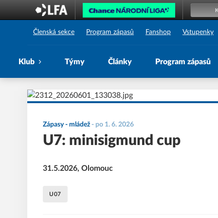
1. SK Prostějov
Členská sekce
Program zápasů
Fanshop
Vstupenky
Klub
Týmy
Články
Program zápasů
Zápasy - mládež
-
po 1. 6. 2026
U7: minisigmund cup
31.5.2026, Olomouc
U07