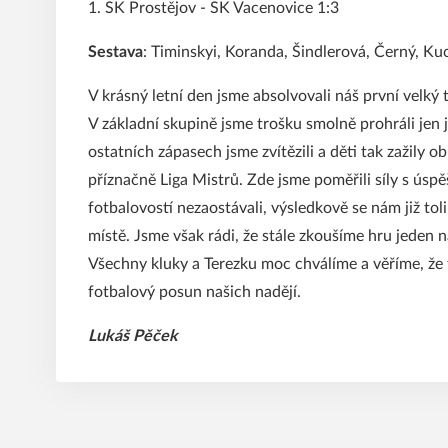
1. SK Prostějov - SK Vacenovice 1:3
Sestava
: Timinskyi, Koranda, Šindlerová, Černý, Kuc
V krásný letní den jsme absolvovali náš první velký 
V základní skupině jsme trošku smolně prohráli je
ostatních zápasech jsme zvítězili a děti tak zažily
příznačně Liga Mistrů. Zde jsme poměřili síly s úsp
fotbalovostí nezaostávali, výsledkově se nám již tol
místě. Jsme však rádi, že stále zkoušíme hru jeden 
Všechny kluky a Terezku moc chválíme a věříme, že t
fotbalový posun našich nadějí.
Lukáš Pěček