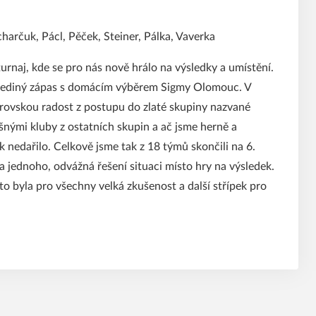
harčuk, Pácl, Pěček, Steiner, Pálka, Vaverka
turnaj, kde se pro nás nově hrálo na výsledky a umístění.
n jediný zápas s domácím výběrem Sigmy Olomouc. V
 obrovskou radost z postupu do zlaté skupiny nazvané
ěšnými kluby z ostatních skupin a ač jsme herně a
ik nedařilo. Celkově jsme tak z 18 týmů skončili na 6.
na jednoho, odvážná řešení situaci místo hry na výsledek.
o byla pro všechny velká zkušenost a další střípek pro