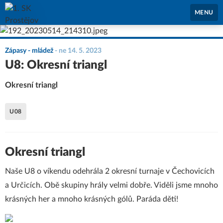
1. SK Prostějov
MENU
Zápasy - mládež
-
ne 14. 5. 2023
U8: Okresní triangl
Okresní triangl
U08
Okresní triangl
Naše U8 o víkendu odehrála 2 okresní turnaje v Čechovicích
a Určicích. Obě skupiny hrály velmi dobře. Viděli jsme mnoho
krásných her a mnoho krásných gólů. Paráda děti!