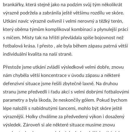
brankářky, která stejně jako na podzim svůj tým několikrát
výrazně podržela a zabránila ještě většímu rozdílu ve skóre.
Utkání navíc výrazně ovlivnil i velmi nerovný a těžký terén,
který oběma týmům komplikoval kombinaci a plynulejší práci
s míčem. Místy tak na hřišti převládala spíše bojovnost než
fotbalová krása. I přesto , ale byla během zápasu patrná větší
individuální kvalita na naší straně.
Přestože jsme utkání zvládli výsledkově velmi dobře, znovu
nám chyběla větší koncentrace v úvodu zápasu a některé
defenzivní situace jsme řešili zbytečně laxně. Na druhou
stranu jsme předvedli i řadu akcí s velmi dobrými fotbalovými
parametry a byla škoda, že neskončily gólem. Pokud bychom
lépe naložili s nabídnutými šancemi, mohlo být skóre ještě
výraznější. Holky chválíme za předvedený výkon i dosažený
výsledek. Zároveň si ale některé situace musíme znovu