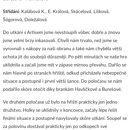
Střídání
: Kalábová K., E. Králová, Skácelová, Lišková,
Šógorová, Doležalová
Do utkání s Artisem jsme nevstoupili vůbec dobře a znovu
jsme velmi brzy inkasovali. Chvíli nám trvalo, než jsme se
vyrovnali s nákopy za naši obranu a také nám chyběla větší
ochota jít do soubojů důrazněji. Po pěti minutách se naše hra
uklidnila a začali jsme mít v zápase mírnou převahu. Dařilo se
nám hlavně po stranách hřiště, odkud přicházely nebezpečné
situace a postupně i první větší šance. Do poločasu se nám
podařilo skóre otočit díky brankám Havlíčkové a Burešové.
Ve druhém poločase už bylo na hřišti prakticky jen jedno
družstvo. Holky se uklidnily v koncovce, začaly lépe řešit
finální situace a postupně navyšovaly skóre utkání. Soupeř se
za polovinu dostával prakticky jen po odkopech své