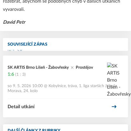
rozebrat, abychom se podobných chyb v dalších utkáních
vyvarovali.
David Petr
SOUVISEJÍCÍ ZÁPAS
SK ARTIS Brno Líšeň - Žabovřesky
Prostějov
1:6
(1 : 3)
so 9. 5. 2026 10:00
@
Kobylnice, tráva
,
1. liga starších žákyň
Morava, 24. kolo
Detail utkání
DALŠÍ ČLÁNKY Z RUBRIKY