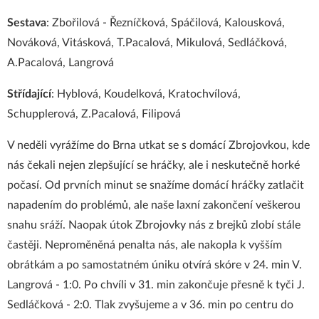
Sestava
: Zbořilová - Řezníčková, Spáčilová, Kalousková,
Nováková, Vitásková, T.Pacalová, Mikulová, Sedláčková,
A.Pacalová, Langrová
Střídající
: Hyblová, Koudelková, Kratochvílová,
Schupplerová, Z.Pacalová, Filipová
V neděli vyrážíme do Brna utkat se s domácí Zbrojovkou, kde
nás čekali nejen zlepšující se hráčky, ale i neskutečně horké
počasí. Od prvních minut se snažíme domácí hráčky zatlačit
napadením do problémů, ale naše laxní zakončení veškerou
snahu sráží. Naopak útok Zbrojovky nás z brejků zlobí stále
častěji. Neproměněná penalta nás, ale nakopla k vyšším
obrátkám a po samostatném úniku otvírá skóre v 24. min V.
Langrová - 1:0. Po chvíli v 31. min zakončuje přesně k tyči J.
Sedláčková - 2:0. Tlak zvyšujeme a v 36. min po centru do