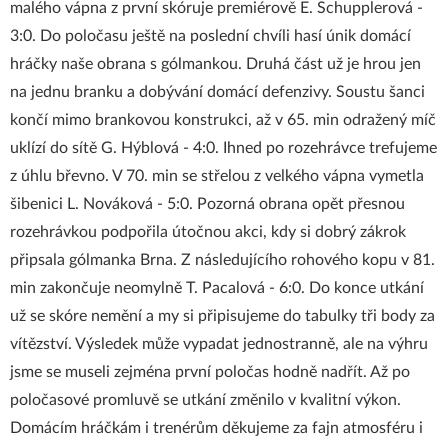
malého vápna z první skóruje premiérově E. Schupplerová -
3:0. Do poločasu ještě na poslední chvíli hasí únik domácí
hráčky naše obrana s gólmankou. Druhá část už je hrou jen
na jednu branku a dobývání domácí defenzivy. Soustu šanci
končí mimo brankovou konstrukci, až v 65. min odražený míč
uklízí do sítě G. Hýblová - 4:0. Ihned po rozehrávce trefujeme
z úhlu břevno. V 70. min se střelou z velkého vápna vymetla
šibenici L. Nováková - 5:0. Pozorná obrana opět přesnou
rozehrávkou podpořila útočnou akci, kdy si dobrý zákrok
připsala gólmanka Brna. Z následujícího rohového kopu v 81.
min zakončuje neomylně T. Pacalová - 6:0. Do konce utkání
už se skóre nemění a my si připisujeme do tabulky tři body za
vítězství. Výsledek může vypadat jednostranně, ale na výhru
jsme se museli zejména první poločas hodně nadřít. Až po
poločasové promluvě se utkání změnilo v kvalitní výkon.
Domácím hráčkám i trenérům děkujeme za fajn atmosféru i