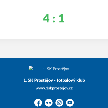
4 : 1
1. SK Prostějov - fotbalový klub
www.1skprostejov.cz
Facebook
Flickr
Instagram
YouTube