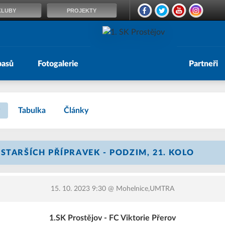
KLUBY
PROJEKTY
pasů
Fotogalerie
Partneři
Tabulka
Články
STARŠÍCH PŘÍPRAVEK - PODZIM, 21. KOLO
15. 10. 2023 9:30
@ Mohelnice,UMTRA
1.SK Prostějov - FC Viktorie Přerov