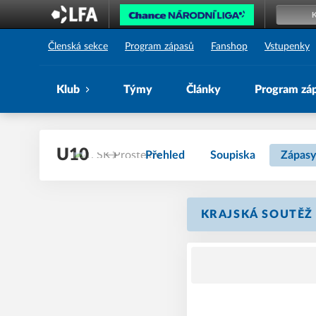
1. SK Prostějov
Členská sekce
Program zápasů
Fanshop
Vstupenky
Klub
Týmy
Články
Program zá
U10
Přehled
Soupiska
Zápasy
KRAJSKÁ SOUTĚŽ 