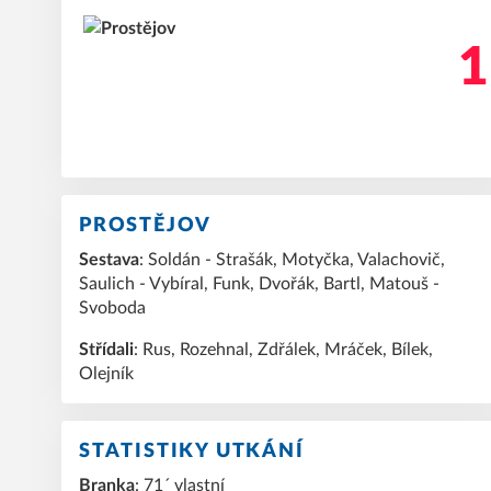
1
PROSTĚJOV
Sestava
: Soldán - Strašák, Motyčka, Valachovič,
Saulich - Vybíral, Funk, Dvořák, Bartl, Matouš -
Svoboda
Střídali
:
Rus, Rozehnal, Zdřálek, Mráček, Bílek,
Olejník
STATISTIKY UTKÁNÍ
Branka
: 71´ vlastní