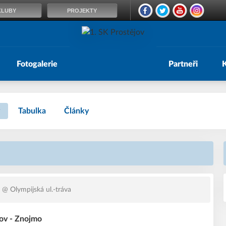
KLUBY
PROJEKTY
Fotogalerie
Partneři
Tabulka
Články
@ Olympijská ul.-tráva
jov - Znojmo