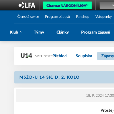
1. SK Prostějov
Členská sekce
Program zápasů
Fanshop
Vstupenky
Klub
Týmy
Články
Program zápasů
U14
Přehled
Soupiska
Zápasy
MSŽD-U 14 SK. D, 2. KOLO
18. 9. 2024 17:30
Prostě