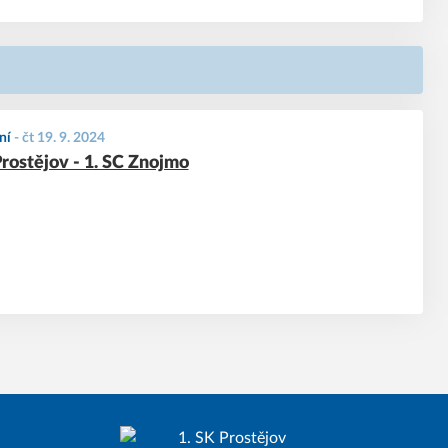
ní
-
čt 19. 9. 2024
Prostějov - 1. SC Znojmo