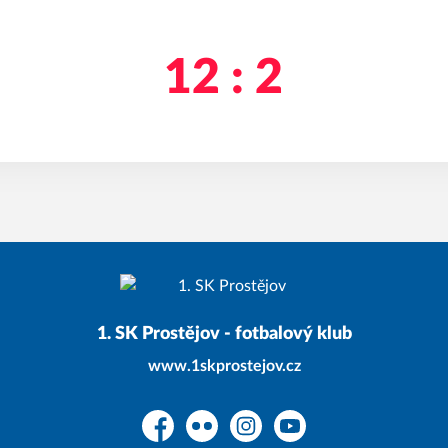
12 : 2
1. SK Prostějov - fotbalový klub
www.1skprostejov.cz
Facebook
Flickr
Instagram
YouTube