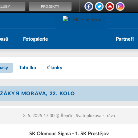
KLUBY
PROJEKTY
pasů
Fotogalerie
Partneři
pasy
Tabulka
Články
 ŽÁKYŇ MORAVA, 22. KOLO
3. 5. 2025 17:30
@ Řepčín, Svatoplukova - tráva
SK Olomouc Sigma - 1. SK Prostějov