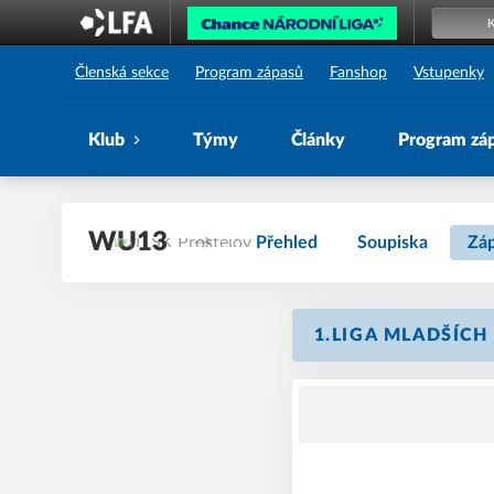
1. SK Prostějov
Členská sekce
Program zápasů
Fanshop
Vstupenky
Klub
Týmy
Články
Program zá
WU13
Přehled
Soupiska
Zá
1.LIGA MLADŠÍCH