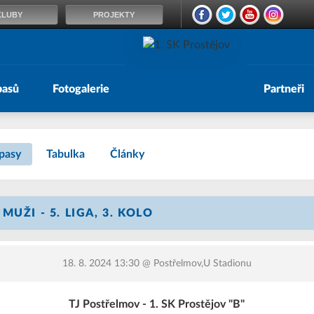
KLUBY
PROJEKTY
pasů
Fotogalerie
Partneři
pasy
Tabulka
Články
UŽI - 5. LIGA, 3. KOLO
18. 8. 2024 13:30
@ Postřelmov,U Stadionu
TJ Postřelmov - 1. SK Prostějov "B"