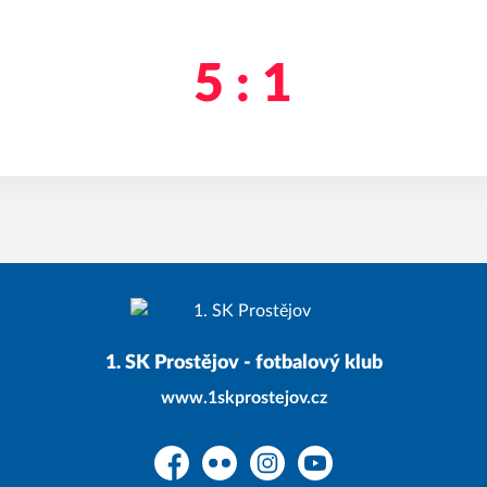
5 : 1
1. SK Prostějov - fotbalový klub
www.1skprostejov.cz
Facebook
Flickr
Instagram
YouTube