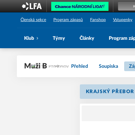
1. SK Prostějov
Členská sekce
Program zápasů
Fanshop
Vstupenky
Klub
Týmy
Články
Program zá
Muži B
Přehled
Soupiska
Zá
KRAJSKÝ PŘEBOR M