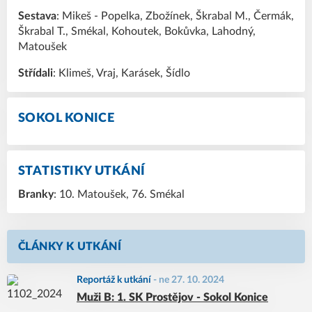
Sestava
: Mikeš - Popelka, Zbožínek, Škrabal M., Čermák,
Škrabal T., Smékal, Kohoutek, Bokůvka, Lahodný,
Matoušek
Střídali
: Klimeš, Vraj, Karásek, Šídlo
SOKOL KONICE
STATISTIKY UTKÁNÍ
Branky
: 10. Matoušek, 76. Smékal
ČLÁNKY K UTKÁNÍ
Reportáž k utkání
-
ne 27. 10. 2024
Muži B: 1. SK Prostějov - Sokol Konice