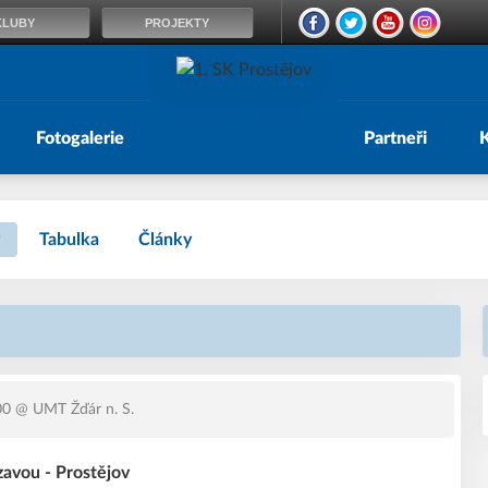
KLUBY
PROJEKTY
Fotogalerie
Partneři
Tabulka
Články
00
@ UMT Žďár n. S.
zavou - Prostějov