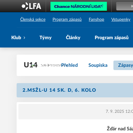
1. SK Prostějov
Členská sekce
Program zápasů
Fanshop
Vstupenky
Klub
Týmy
Články
Program zápasů
U14
Přehled
Soupiska
Zápasy
2.MSŽL-U 14 SK. D, 6. KOLO
7. 9. 2025 12:
Žďár nad Sá