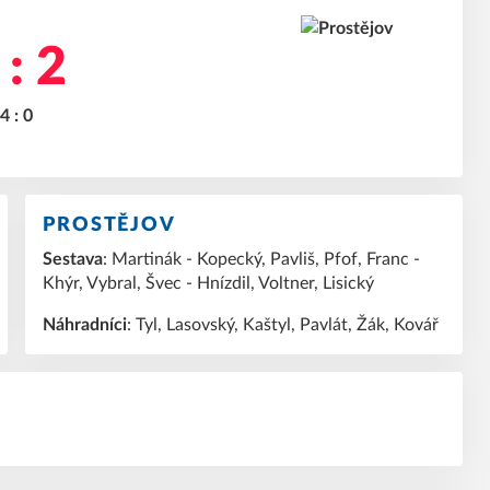
 : 2
4 : 0
PROSTĚJOV
Sestava
: Martinák - Kopecký, Pavliš, Pfof, Franc -
Khýr, Vybral, Švec - Hnízdil, Voltner, Lisický
Náhradníci
: Tyl, Lasovský, Kaštyl, Pavlát, Žák, Kovář