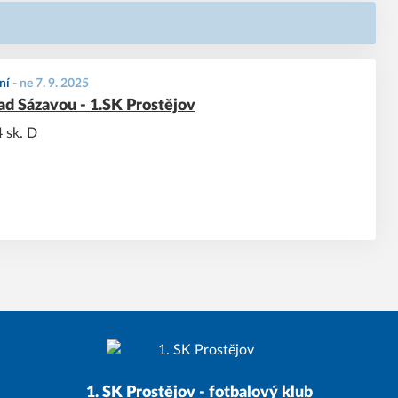
ní
-
ne 7. 9. 2025
ad Sázavou - 1.SK Prostějov
 sk. D
1. SK Prostějov - fotbalový klub