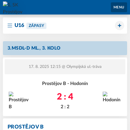
1. SK Prostějov
MENU
U16
ZÁPASY
3.MSDL-D ML., 3. KOLO
17. 8. 2025 12:15
@ Olympijská ul.-tráva
Prostějov B - Hodonín
2 : 4
2 : 2
PROSTĚJOV B