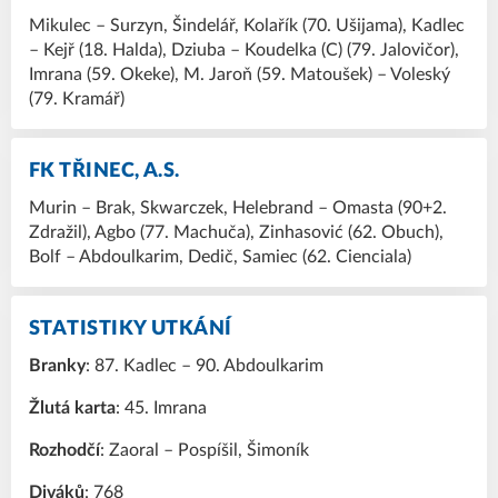
Mikulec – Surzyn, Šindelář, Kolařík (70. Ušijama), Kadlec
– Kejř (18. Halda), Dziuba – Koudelka (C) (79. Jalovičor),
Imrana (59. Okeke), M. Jaroň (59. Matoušek) – Voleský
(79. Kramář)
FK TŘINEC, A.S.
Murin – Brak, Skwarczek, Helebrand – Omasta (90+2.
Zdražil), Agbo (77. Machuča), Zinhasović (62. Obuch),
Bolf – Abdoulkarim, Dedič, Samiec (62. Cienciala)
STATISTIKY UTKÁNÍ
Branky
: 87. Kadlec – 90. Abdoulkarim
Žlutá karta
: 45. Imrana
Rozhodčí
: Zaoral – Pospíšil, Šimoník
Diváků
: 768