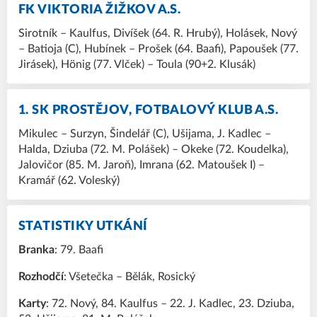
FK VIKTORIA ŽIŽKOV A.S.
Sirotník – Kaulfus, Divíšek (64. R. Hrubý), Holásek, Nový
– Batioja (C), Hubínek – Prošek (64. Baafi), Papoušek (77.
Jirásek), Hönig (77. Vlček) – Toula (90+2. Klusák)
1. SK PROSTĚJOV, FOTBALOVÝ KLUB A.S.
Mikulec – Surzyn, Šindelář (C), Ušijama, J. Kadlec –
Halda, Dziuba (72. M. Polášek) – Okeke (72. Koudelka),
Jalovičor (85. M. Jaroň), Imrana (62. Matoušek I) –
Kramář (62. Voleský)
STATISTIKY UTKÁNÍ
Branka
: 79. Baafi
Rozhodčí
: Všetečka – Bělák, Rosický
Karty
: 72. Nový, 84. Kaulfus – 22. J. Kadlec, 23. Dziuba,