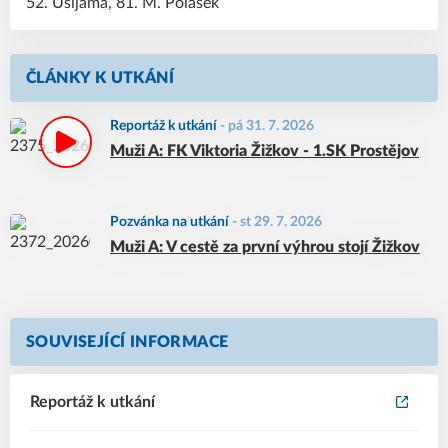
52. Ušijama, 81. M. Polášek
ČLÁNKY K UTKÁNÍ
Reportáž k utkání
-
pá 31. 7. 2026
Muži A: FK Viktoria Žižkov - 1.SK Prostějov
Pozvánka na utkání
-
st 29. 7. 2026
Muži A: V cestě za první výhrou stojí Žižkov
SOUVISEJÍCÍ INFORMACE
Reportáž k utkání