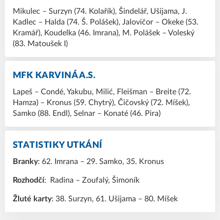
Mikulec – Surzyn (74. Kolařík), Šindelář, Ušijama, J.
Kadlec – Halda (74. Š. Polášek), Jalovičor – Okeke (53.
Kramář), Koudelka (46. Imrana), M. Polášek – Voleský
(83. Matoušek I)
MFK KARVINÁ A.S.
Lapeš – Condé, Yakubu, Milić, Fleišman – Breite (72.
Hamza) – Kronus (59. Chytrý), Čičovský (72. Míšek),
Samko (88. Endl), Selnar – Konaté (46. Pira)
STATISTIKY UTKÁNÍ
Branky
: 62. Imrana – 29. Samko, 35. Kronus
Rozhodčí
: Radina – Zoufalý, Šimoník
Žluté karty
: 38. Surzyn, 61. Ušijama – 80. Míšek