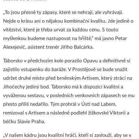
„To jsou přesně ty zápasy, které se nehrají, ale vyhrávají.
Nejde o krásu ani o nějakou kombinační kvalitu. Jde jedině o
vítězství, které je třeba urvat za každou cenu. S touto
myšlenkou budeme nastupovat na hřiště,“ má jasno Petar
Alexejevič, asistent trenér Jiřího Balcárka.
Táborsko v předchozím kole porazilo Opavu a definitivně si
zajistilo vstupenku do baráže. V Prostějově se bude snažit
udržet druhé místo před brněnským Artisem, který ztrácí na
Jihočechy jediný bod. Táborsko má k dispozici kvalitní a
vyváženou sestavu, v posledních venkovních zápasech se mu
přesto příliš nedařilo. Tým prohrál v Ústí nad Labem,
remizoval s Artisem a následně podlehl žižkovské Viktorii a
béčku Slavie Praha.
„V našem kádru jsou kvalitní hráči, kteří si zaslouží, aby se v