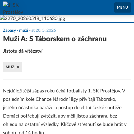
1. SK Prostějov
MENU
Zápasy - muži
-
st 20. 5. 2026
Muži A: S Táborskem o záchranu
Jistotu dá vítězství
MUŽI A
Nejdůležitější zápas roku čeká fotbalisty 1. SK Prostějov. V
posledním kole Chance Národní ligy přivítají Táborsko,
jistého účastníka baráže o postup do elitní české soutěže.
Domácí potřebují zvítězit, aby měli jistou záchranu bez
ohledu na ostatní výsledky. Klíčové střetnutí se bude hrát v
sobotu od 14 hodin.