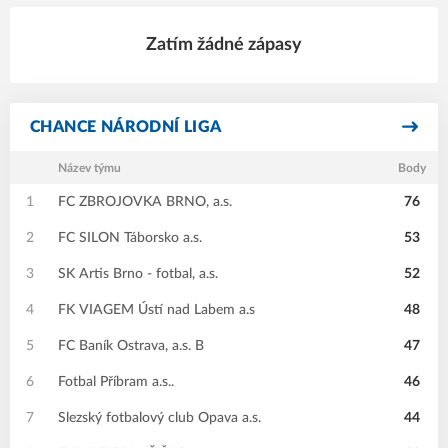
Zatím žádné zápasy
CHANCE NÁRODNÍ LIGA
Název týmu
Body
1
FC ZBROJOVKA BRNO, a.s.
76
2
FC SILON Táborsko a.s.
53
3
SK Artis Brno - fotbal, a.s.
52
4
FK VIAGEM Ústí nad Labem a.s
48
5
FC Baník Ostrava, a.s. B
47
6
Fotbal Příbram a.s..
46
7
Slezský fotbalový club Opava a.s.
44