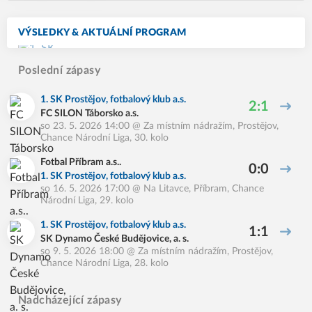
VÝSLEDKY & AKTUÁLNÍ PROGRAM
Poslední zápasy
1. SK Prostějov, fotbalový klub a.s.
2:1
FC SILON Táborsko a.s.
so 23. 5. 2026 14:00
@
Za místním nádražím, Prostějov
,
Chance Národní Liga, 30. kolo
Fotbal Příbram a.s..
0:0
1. SK Prostějov, fotbalový klub a.s.
so 16. 5. 2026 17:00
@
Na Litavce, Příbram
,
Chance
Národní Liga, 29. kolo
1. SK Prostějov, fotbalový klub a.s.
1:1
SK Dynamo České Budějovice, a. s.
so 9. 5. 2026 18:00
@
Za místním nádražím, Prostějov
,
Chance Národní Liga, 28. kolo
Nadcházející zápasy