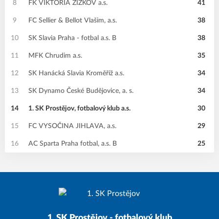
8
FK VIKTORIA ŽIŽKOV a.s.
41
9
FC Sellier & Bellot Vlašim, a.s.
38
10
SK Slavia Praha - fotbal a.s. B
38
11
MFK Chrudim a.s.
35
12
SK Hanácká Slavia Kroměříž a.s.
34
13
SK Dynamo České Budějovice, a. s.
34
14
1. SK Prostějov, fotbalový klub a.s.
30
15
FC VYSOČINA JIHLAVA, a.s.
29
16
AC Sparta Praha fotbal, a.s. B
25
1. SK Prostějov - fotbalový klub