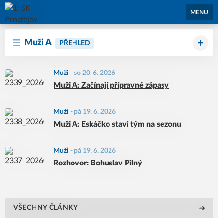
1. SK Prostějov
MENU
Muži A
PŘEHLED
Muži
-
so 20. 6. 2026
Muži A: Začínají přípravné zápasy
Muži
-
pá 19. 6. 2026
Muži A: Eskáčko staví tým na sezonu
Muži
-
pá 19. 6. 2026
Rozhovor: Bohuslav Pilný
VŠECHNY ČLÁNKY