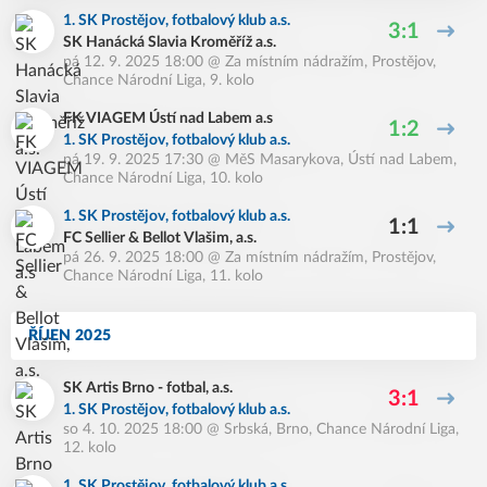
1. SK Prostějov, fotbalový klub a.s.
3:1
SK Hanácká Slavia Kroměříž a.s.
pá 12. 9. 2025 18:00
@
Za místním nádražím, Prostějov
,
Chance Národní Liga, 9. kolo
FK VIAGEM Ústí nad Labem a.s
1:2
1. SK Prostějov, fotbalový klub a.s.
pá 19. 9. 2025 17:30
@
MěS Masarykova, Ústí nad Labem
,
Chance Národní Liga, 10. kolo
1. SK Prostějov, fotbalový klub a.s.
1:1
FC Sellier & Bellot Vlašim, a.s.
pá 26. 9. 2025 18:00
@
Za místním nádražím, Prostějov
,
Chance Národní Liga, 11. kolo
ŘÍJEN 2025
SK Artis Brno - fotbal, a.s.
3:1
1. SK Prostějov, fotbalový klub a.s.
so 4. 10. 2025 18:00
@
Srbská, Brno
,
Chance Národní Liga,
12. kolo
1. SK Prostějov, fotbalový klub a.s.