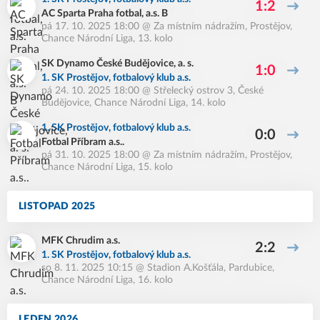
1:2
AC Sparta Praha fotbal, a.s. B
pá 17. 10. 2025 18:00
@
Za místním nádražím, Prostějov
,
Chance Národní Liga, 13. kolo
SK Dynamo České Budějovice, a. s.
1:0
1. SK Prostějov, fotbalový klub a.s.
pá 24. 10. 2025 18:00
@
Střelecký ostrov 3, České
Budějovice
,
Chance Národní Liga, 14. kolo
1. SK Prostějov, fotbalový klub a.s.
0:0
Fotbal Příbram a.s..
pá 31. 10. 2025 18:00
@
Za místním nádražím, Prostějov
,
Chance Národní Liga, 15. kolo
LISTOPAD 2025
MFK Chrudim a.s.
2:2
1. SK Prostějov, fotbalový klub a.s.
so 8. 11. 2025 10:15
@
Stadion A.Košťála, Pardubice
,
Chance Národní Liga, 16. kolo
LEDEN 2026