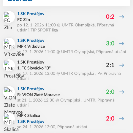
1.SK Prostějov
0:2
FC Zlín
po 12. 1. 2026 11:00
@
UMTR Olympijská
,
Přípravná
utkání, TIP SPORT liga
1.SK Prostějov
3:0
MFK Vítkovice
so 17. 1. 2026 11:00
@
UMTR Olympijská
,
Přípravná utkání
1.SK Prostějov
2:1
1. FC Slovácko "B"
so 17. 1. 2026 13:00
@
UMTR Olympijská , Pv
,
Přípravná
utkání
1.SK Prostějov
2:0
Fc ViON Zlaté Moravce
st 21. 1. 2026 12:30
@
Olympijská , UMTR
,
Přípravná
utkání
MFK Skalica
2:0
1.SK Prostějov
so 24. 1. 2026 13:00
,
Přípravná utkání