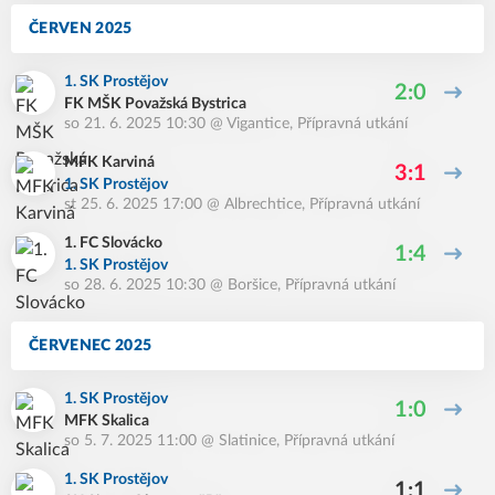
ČERVEN 2025
1. SK Prostějov
2:0
FK MŠK Považská Bystrica
so 21. 6. 2025 10:30
@
Vigantice
,
Přípravná utkání
MFK Karviná
3:1
1. SK Prostějov
st 25. 6. 2025 17:00
@
Albrechtice
,
Přípravná utkání
1. FC Slovácko
1:4
1. SK Prostějov
so 28. 6. 2025 10:30
@
Boršice
,
Přípravná utkání
ČERVENEC 2025
1. SK Prostějov
1:0
MFK Skalica
so 5. 7. 2025 11:00
@
Slatinice
,
Přípravná utkání
1. SK Prostějov
1:1