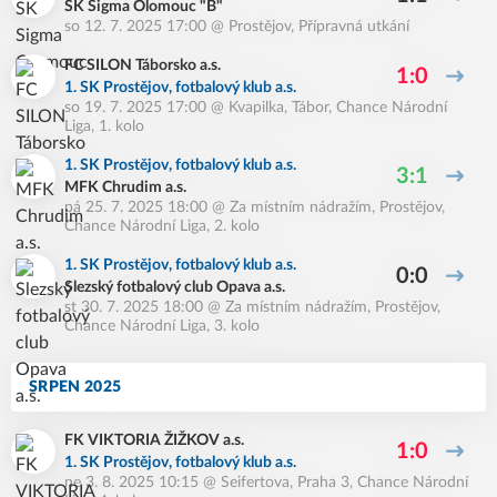
SK Sigma Olomouc "B"
so 12. 7. 2025 17:00
@
Prostějov
,
Přípravná utkání
FC SILON Táborsko a.s.
1:0
1. SK Prostějov, fotbalový klub a.s.
so 19. 7. 2025 17:00
@
Kvapilka, Tábor
,
Chance Národní
Liga, 1. kolo
1. SK Prostějov, fotbalový klub a.s.
3:1
MFK Chrudim a.s.
pá 25. 7. 2025 18:00
@
Za místním nádražím, Prostějov
,
Chance Národní Liga, 2. kolo
1. SK Prostějov, fotbalový klub a.s.
0:0
Slezský fotbalový club Opava a.s.
st 30. 7. 2025 18:00
@
Za místním nádražím, Prostějov
,
Chance Národní Liga, 3. kolo
SRPEN 2025
FK VIKTORIA ŽIŽKOV a.s.
1:0
1. SK Prostějov, fotbalový klub a.s.
ne 3. 8. 2025 10:15
@
Seifertova, Praha 3
,
Chance Národní