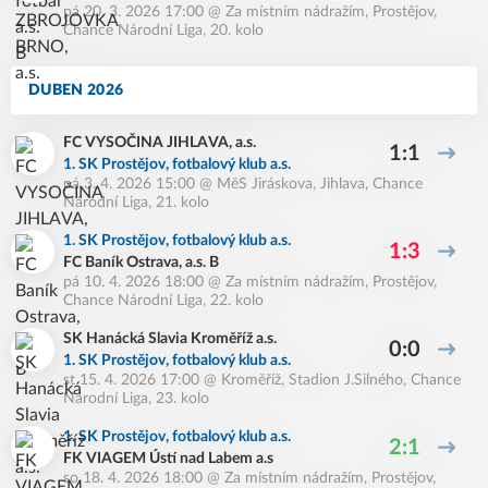
pá 20. 3. 2026 17:00
@
Za místním nádražím, Prostějov
,
Chance Národní Liga, 20. kolo
DUBEN 2026
FC VYSOČINA JIHLAVA, a.s.
1:1
1. SK Prostějov, fotbalový klub a.s.
pá 3. 4. 2026 15:00
@
MěS Jiráskova, Jihlava
,
Chance
Národní Liga, 21. kolo
1. SK Prostějov, fotbalový klub a.s.
1:3
FC Baník Ostrava, a.s. B
pá 10. 4. 2026 18:00
@
Za místním nádražím, Prostějov
,
Chance Národní Liga, 22. kolo
SK Hanácká Slavia Kroměříž a.s.
0:0
1. SK Prostějov, fotbalový klub a.s.
st 15. 4. 2026 17:00
@
Kroměříž, Stadion J.Silného
,
Chance
Národní Liga, 23. kolo
1. SK Prostějov, fotbalový klub a.s.
2:1
FK VIAGEM Ústí nad Labem a.s
so 18. 4. 2026 18:00
@
Za místním nádražím, Prostějov
,