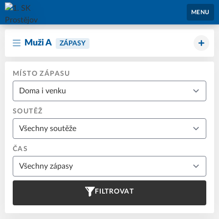
1. SK Prostějov
MENU
Muži A
ZÁPASY
MÍSTO ZÁPASU
SOUTĚŽ
ČAS
FILTROVAT