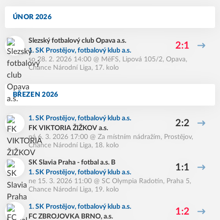
ÚNOR 2026
Slezský fotbalový club Opava a.s.
2:1
1. SK Prostějov, fotbalový klub a.s.
so 28. 2. 2026 14:00
@
MěFS, Lipová 105/2, Opava
,
Chance Národní Liga, 17. kolo
BŘEZEN 2026
1. SK Prostějov, fotbalový klub a.s.
2:2
FK VIKTORIA ŽIŽKOV a.s.
pá 6. 3. 2026 17:00
@
Za místním nádražím, Prostějov
,
Chance Národní Liga, 18. kolo
SK Slavia Praha - fotbal a.s. B
1:1
1. SK Prostějov, fotbalový klub a.s.
ne 15. 3. 2026 11:00
@
SC Olympia Radotín, Praha 5
,
Chance Národní Liga, 19. kolo
1. SK Prostějov, fotbalový klub a.s.
1:2
FC ZBROJOVKA BRNO, a.s.