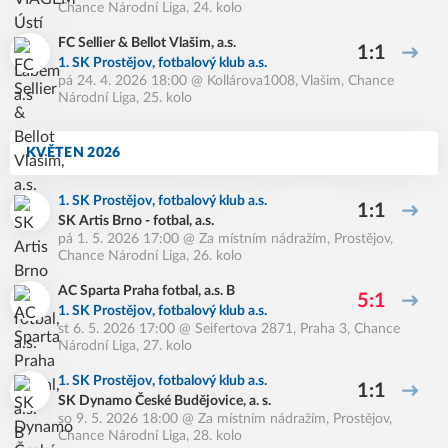
Chance Národní Liga, 24. kolo
FC Sellier & Bellot Vlašim, a.s.
1:1
1. SK Prostějov, fotbalový klub a.s.
pá 24. 4. 2026 18:00
@
Kollárova1008, Vlašim
,
Chance
Národní Liga, 25. kolo
KVĚTEN 2026
1. SK Prostějov, fotbalový klub a.s.
1:1
SK Artis Brno - fotbal, a.s.
pá 1. 5. 2026 17:00
@
Za místním nádražím, Prostějov
,
Chance Národní Liga, 26. kolo
AC Sparta Praha fotbal, a.s. B
5:1
1. SK Prostějov, fotbalový klub a.s.
st 6. 5. 2026 17:00
@
Seifertova 2871, Praha 3
,
Chance
Národní Liga, 27. kolo
1. SK Prostějov, fotbalový klub a.s.
1:1
SK Dynamo České Budějovice, a. s.
so 9. 5. 2026 18:00
@
Za místním nádražím, Prostějov
,
Chance Národní Liga, 28. kolo