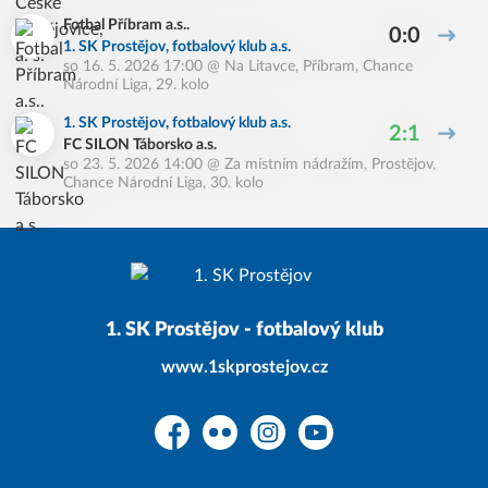
Fotbal Příbram a.s..
0:0
1. SK Prostějov, fotbalový klub a.s.
so 16. 5. 2026 17:00
@
Na Litavce, Příbram
,
Chance
Národní Liga, 29. kolo
1. SK Prostějov, fotbalový klub a.s.
2:1
FC SILON Táborsko a.s.
so 23. 5. 2026 14:00
@
Za místním nádražím, Prostějov
,
Chance Národní Liga, 30. kolo
1. SK Prostějov - fotbalový klub
www.1skprostejov.cz
Facebook
Flickr
Instagram
YouTube