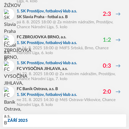
Liga, 4. kolo
1. SK Prostějov, fotbalový klub a.s.
2:3
SK Slavia Praha - fotbal a.s. B
pá 8. 8. 2025 18:00
@
Za místním nádražím, Prostějov
,
Chance Národní Liga, 5. kolo
FC ZBROJOVKA BRNO, a.s.
1:2
1. SK Prostějov, fotbalový klub a.s.
so 16. 8. 2025 18:00
@
MěFS Srbská, Brno
,
Chance
Národní Liga, 6. kolo
1. SK Prostějov, fotbalový klub a.s.
0:3
FC VYSOČINA JIHLAVA, a.s.
pá 22. 8. 2025 18:00
@
Za místním nádražím, Prostějov
,
Chance Národní Liga, 7. kolo
FC Baník Ostrava, a.s. B
2:0
1. SK Prostějov, fotbalový klub a.s.
ne 31. 8. 2025 14:30
@
MěS Ostrava-Vítkovice
,
Chance
Národní Liga, 8. kolo
ZÁŘÍ 2025