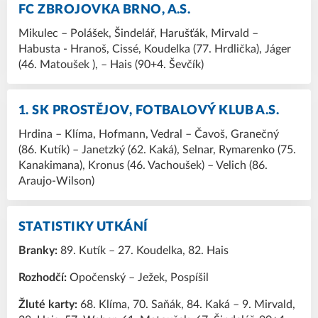
FC ZBROJOVKA BRNO, A.S.
Mikulec – Polášek, Šindelář, Harušťák, Mirvald –
Habusta - Hranoš, Cissé, Koudelka (77. Hrdlička), Jáger
(46. Matoušek ), – Hais (90+4. Ševčík)
1. SK PROSTĚJOV, FOTBALOVÝ KLUB A.S.
Hrdina – Klíma, Hofmann, Vedral – Čavoš, Granečný
(86. Kutík) – Janetzký (62. Kaká), Selnar, Rymarenko (75.
Kanakimana), Kronus (46. Vachoušek) – Velich (86.
Araujo-Wilson)
STATISTIKY UTKÁNÍ
Branky:
89. Kutík – 27. Koudelka, 82. Hais
Rozhodčí:
Opočenský – Ježek, Pospíšil
Žluté karty:
68. Klíma, 70. Saňák, 84. Kaká – 9. Mirvald,