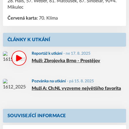
28. Hais, 57. Weber, 61. Matoušek, 67. Šindelář, 90+4.
Mikulec
Červená karta:
70. Klíma
ČLÁNKY K UTKÁNÍ
Reportáž k utkání
-
ne 17. 8. 2025
Muži: Zbrojovka Brno - Prostějov
Pozvánka na utkání
-
pá 15. 8. 2025
Muži A: Ch:NL vyzveme největšího favorita
SOUVISEJÍCÍ INFORMACE