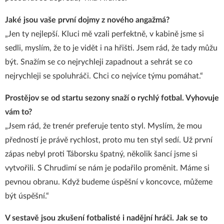
Jaké jsou vaše první dojmy z nového angažmá?
„Jen ty nejlepší. Kluci mě vzali perfektně, v kabině jsme si
sedli, myslím, že to je vidět i na hřišti. Jsem rád, že tady můžu
být. Snažím se co nejrychleji zapadnout a sehrát se co
nejrychleji se spoluhráči. Chci co nejvíce týmu pomáhat.“
Prostějov se od startu sezony snaží o rychlý fotbal. Vyhovuje
vám to?
„Jsem rád, že trenér preferuje tento styl. Myslím, že mou
předností je právě rychlost, proto mu ten styl sedí. Už první
zápas nebyl proti Táborsku špatný, několik šancí jsme si
vytvořili. S Chrudimí se nám je podařilo proměnit. Máme si
pevnou obranu. Když budeme úspěšní v koncovce, můžeme
být úspěšní.“
V sestavě jsou zkušení fotbalisté i nadějní hráči. Jak se to