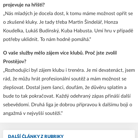
projevuje na hřišti?
„Nás mladých je docela dost, k tomu máme možnost opřít se
o zkušené kluky. Je tady třeba Martin Šindelář, Honza
Koudelka, Lukáš Budínský, Kuba Habusta. Umí hru v případě
potřeby uklidnit. To nám hodně pomáhá.“
O vaše služby mělo zájem více klubů. Proč jste zvolil
Prostějov?
„Rozhodující byl zájem klubu i trenéra. Je mi devatenáct, jsem
rád, že můžu hrát profesionální soutěž a mám možnost se
zlepšovat. Dostal jsem šanci, doufám, že důvěru splatím a
bude to tak pokračovat. Každý odehraný zápas přináší další
sebevědomí. Druhá liga je dobrou přípravou k dalšímu boji o
angažmá v nejvyšší soutěži.“
DALŠÍ ČLÁNKY Z RUBRIKY