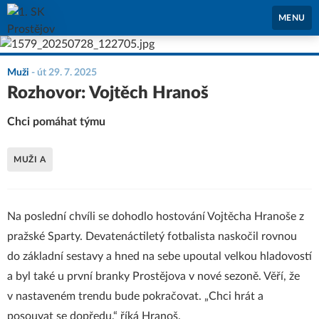
1. SK Prostějov
MENU
Muži
-
út 29. 7. 2025
Rozhovor: Vojtěch Hranoš
Chci pomáhat týmu
MUŽI A
Na poslední chvíli se dohodlo hostování Vojtěcha Hranoše z
pražské Sparty. Devatenáctiletý fotbalista naskočil rovnou
do základní sestavy a hned na sebe upoutal velkou hladovostí
a byl také u první branky Prostějova v nové sezoně. Věří, že
v nastaveném trendu bude pokračovat. „Chci hrát a
posouvat se dopředu,“ říká Hranoš.