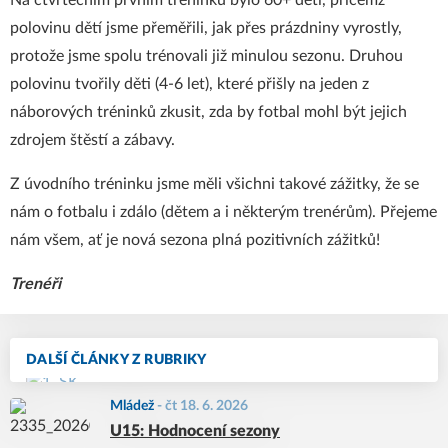
Na čtvrtečním prvním tréninku bylo 60+ dětí, přičemž
polovinu dětí jsme přeměřili, jak přes prázdniny vyrostly,
protože jsme spolu trénovali již minulou sezonu. Druhou
polovinu tvořily děti (4-6 let), které přišly na jeden z
náborových tréninků zkusit, zda by fotbal mohl být jejich
zdrojem štěstí a zábavy.
Z úvodního tréninku jsme měli všichni takové zážitky, že se
nám o fotbalu i zdálo (dětem a i některým trenérům). Přejeme
nám všem, ať je nová sezona plná pozitivních zážitků!
Trenéři
DALŠÍ ČLÁNKY Z RUBRIKY
Mládež
-
čt 18. 6. 2026
U15: Hodnocení sezony