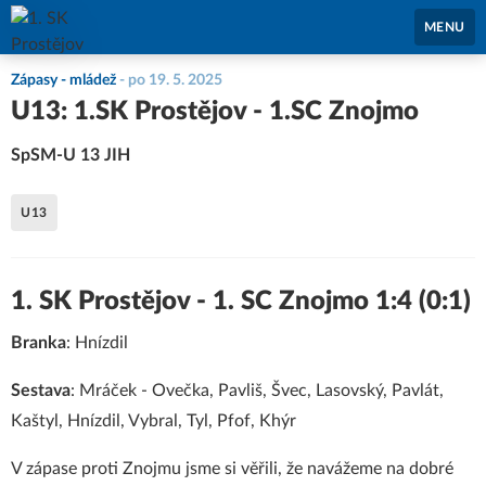
1. SK Prostějov
MENU
Zápasy - mládež
-
po 19. 5. 2025
U13: 1.SK Prostějov - 1.SC Znojmo
SpSM-U 13 JIH
U13
1. SK Prostějov - 1. SC Znojmo 1:4 (0:1)
Branka
: Hnízdil
Sestava
: Mráček - Ovečka, Pavliš, Švec, Lasovský, Pavlát,
Kaštyl, Hnízdil, Vybral, Tyl, Pfof, Khýr
V zápase proti Znojmu jsme si věřili, že navážeme na dobré