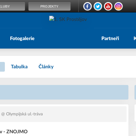
KLUBY
PROJEKTY
Fotogalerie
Partneři
Tabulka
Články
@ Olympijská ul.-tráva
ov - ZNOJMO