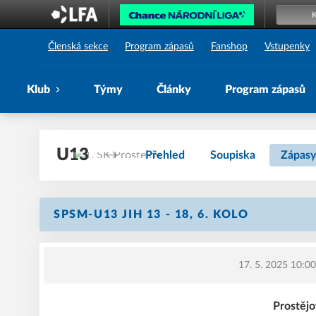
1. SK Prostějov
Členská sekce
Program zápasů
Fanshop
Vstupenky
Klub
Týmy
Články
Program zápasů
U13
Přehled
Soupiska
Zápasy
SPSM-U13 JIH 13 - 18, 6. KOLO
17. 5. 2025 10:00
Prostěj