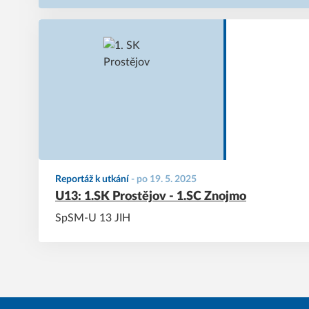
Reportáž k utkání
-
po 19. 5. 2025
U13: 1.SK Prostějov - 1.SC Znojmo
SpSM-U 13 JIH