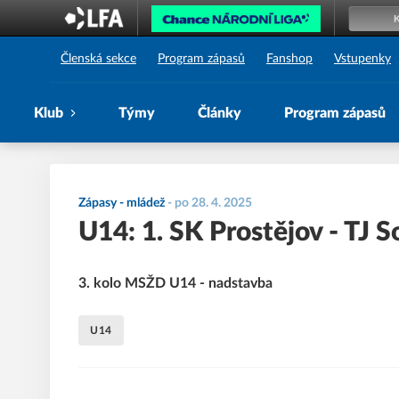
1. SK Prostějov
Členská sekce
Program zápasů
Fanshop
Vstupenky
Klub
Týmy
Články
Program zápasů
Zápasy - mládež
-
po 28. 4. 2025
U14: 1. SK Prostějov - TJ 
3. kolo MSŽD U14 - nadstavba
U14