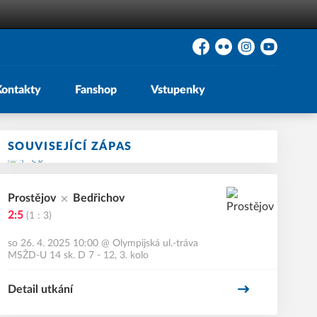
Facebook
Flickr
Instagram
YouTube
Kontakty
Fanshop
Vstupenky
SOUVISEJÍCÍ ZÁPAS
Prostějov
Bedřichov
2:5
(1 : 3)
so 26. 4. 2025 10:00
@
Olympijská ul.-tráva
MSŽD-U 14 sk. D 7 - 12, 3. kolo
Detail utkání