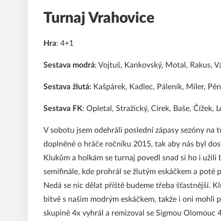
Turnaj Vrahovice
Hra
: 4+1
Sestava modrá
: Vojtuš, Kankovský, Motal, Rakus, V
Sestava žlutá:
Kašpárek, Kadlec, Páleník, Miler, Pěn
Sestava FK
: Opletal, Stražický, Círek, Baše, Čížek,
V sobotu jsem odehráli poslední zápasy sezóny na tu
doplněné o hráče ročníku 2015, tak aby nás byl do
Klukům a holkám se turnaj povedl snad si ho i uži
semifinále, kde prohrál se žlutým eskáčkem a poté pr
Nedá se nic dělat příště budeme třeba šťastnější. Kl
bitvě s našim modrým eskáčkem, takže i oni mohli po
skupině 4x vyhrál a remizoval se Sigmou Olomouc 4:4,