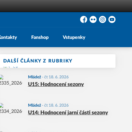
Facebook
Flickr
Instagram
YouTube
Kontakty
Fanshop
Vstupenky
DALŠÍ ČLÁNKY Z RUBRIKY
Mládež
-
čt 18. 6. 2026
U15: Hodnocení sezony
Mládež
-
čt 18. 6. 2026
U14: Hodnocení jarní části sezony