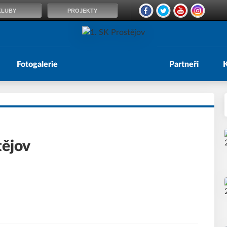
KLUBY
PROJEKTY
Fotogalerie
Partneři
tějov