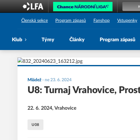
1. SK Prostějov
Členská sekce
Program zápasů
Fanshop
Vstupenky
Klub
Týmy
Články
Program zápasů
Mládež
-
ne 23. 6. 2024
U8: Turnaj Vrahovice, Pros
22. 6. 2024, Vrahovice
U08