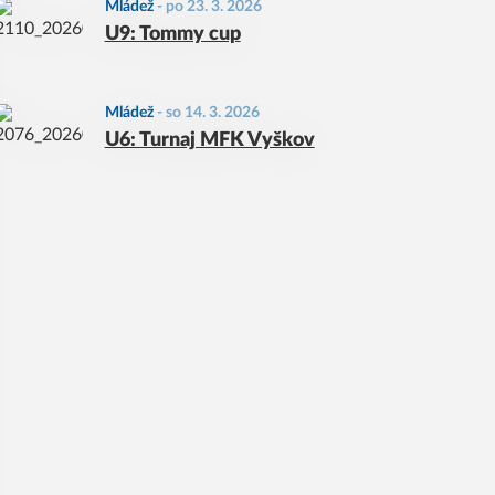
Mládež
-
po 23. 3. 2026
U9: Tommy cup
Mládež
-
so 14. 3. 2026
U6: Turnaj MFK Vyškov