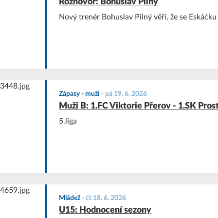
Rozhovor: Bohuslav Pilný
Nový trenér Bohuslav Pilný věří, že se Eskáčku
Zápasy - muži
-
pá 19. 6. 2026
Muži B: 1.FC Viktorie Přerov - 1.SK Pros
5.liga
Mládež
-
čt 18. 6. 2026
U15: Hodnocení sezony