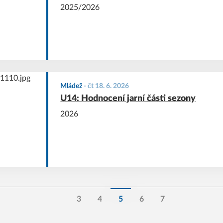
2025/2026
Mládež
-
čt 18. 6. 2026
U14: Hodnocení jarní části sezony
2026
3
4
5
6
7