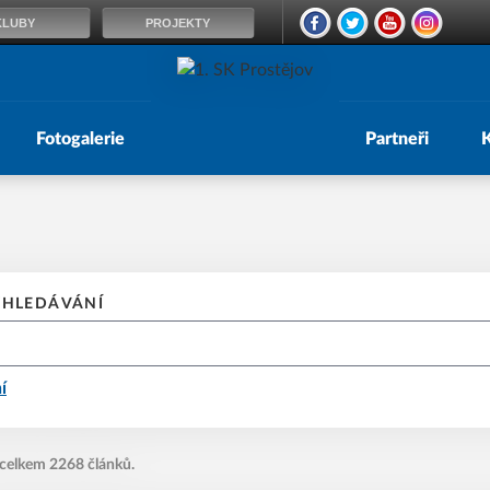
KLUBY
PROJEKTY
Fotogalerie
Partneři
YHLEDÁVÁNÍ
í
 celkem 2268 článků.