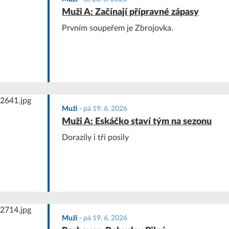
Muži A: Začínají přípravné zápasy
Prvním soupeřem je Zbrojovka.
Muži
-
pá 19. 6. 2026
Muži A: Eskáčko staví tým na sezonu
Dorazily i tři posily
Muži
-
pá 19. 6. 2026