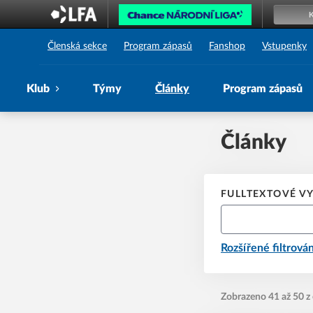
1. SK Prostějov
Členská sekce
Program zápasů
Fanshop
Vstupenky
Klub
Týmy
Články
Program zápasů
Články
FULLTEXTOVÉ V
Rozšířené filtrován
Zobrazeno 41 až 50 z