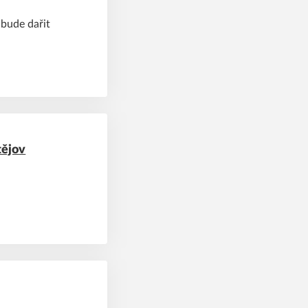
 bude dařit
tějov