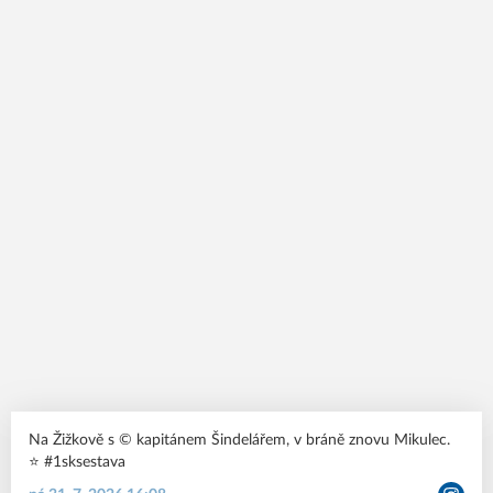
Na Žižkově s ©️ kapitánem Šindelářem, v bráně znovu Mikulec.
⭐️ #1sksestava