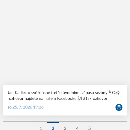
Jan Kadlec o své krásné trefě i úvodnímu zápasu sezony 🎙️ Celý
rozhovor najdete na našem Facebooku 🙌 #1skrozhovor
so 25. 7. 2026 19:26
1
2
3
4
5