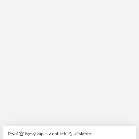
První 🏆 ligový zápas v nohách. 💪 #1skfoto