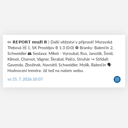
✏️ 𝗥𝗘𝗣𝗢𝗥𝗧 𝗺𝘂𝘇̌𝗶 𝗕 | Další vítězství v přípravě! Moravská
Třebová 🆚 1. SK Prostějov B 1:3 (0:0) ⚽️ Branky: Balenčin 2,
Schweidler 👥 Sestava: Mikeš - Vyroubal, Rus, Janošík, Šmíd,
Klimeš, Charvot, Vágner, Škrabal, Palčo, Struhár ↪️ Střídali:
Gavenda, Zbožínek, Navrátil, Schweidler, Molík, Balenčin 🗣️
Hodnocení trenéra: Již teď na našem webu.
so 25. 7. 2026 20:07