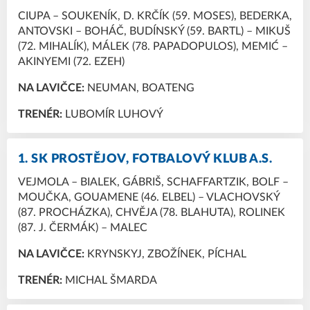
CIUPA – SOUKENÍK, D. KRČÍK (59. MOSES), BEDERKA,
ANTOVSKI – BOHÁČ, BUDÍNSKÝ (59. BARTL) – MIKUŠ
(72. MIHALÍK), MÁLEK (78. PAPADOPULOS), MEMIĆ –
AKINYEMI (72. EZEH)
NA LAVIČCE:
NEUMAN, BOATENG
TRENÉR:
LUBOMÍR LUHOVÝ
1. SK PROSTĚJOV, FOTBALOVÝ KLUB A.S.
VEJMOLA – BIALEK, GÁBRIŠ, SCHAFFARTZIK, BOLF –
MOUČKA, GOUAMENE (46. ELBEL) – VLACHOVSKÝ
(87. PROCHÁZKA), CHVĚJA (78. BLAHUTA), ROLINEK
(87. J. ČERMÁK) – MALEC
NA LAVIČCE:
KRYNSKYJ, ZBOŽÍNEK, PÍCHAL
TRENÉR:
MICHAL ŠMARDA