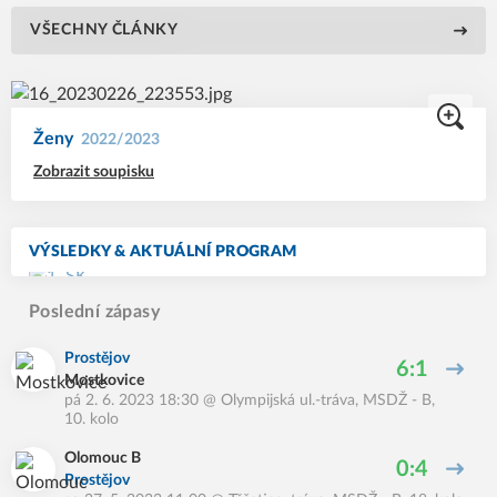
VŠECHNY ČLÁNKY
Ženy
2022/2023
Zobrazit soupisku
VÝSLEDKY & AKTUÁLNÍ PROGRAM
Poslední zápasy
Prostějov
6:1
Mostkovice
pá 2. 6. 2023 18:30
@
Olympijská ul.-tráva
,
MSDŽ - B,
10. kolo
Olomouc B
0:4
Prostějov