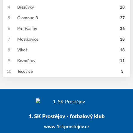
4
Březůvky
28
5
Olomouc B
27
6
Protivanov
26
7
Mostkovice
18
8
Vlkoš
18
9
Bezměrov
11
10
Tečovice
3
1. SK Prostějov - fotbalový klub
www.1skprostejov.cz