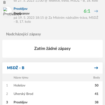
so 27. 5. 2023 11:00
@
Těšetice, tráva
,
MSDŽ - B, 18. kolo
Prostějov
6:1
Protivanov
pá 19. 5. 2023 18:15
@
Za Místním nádražím-tráva
,
MSDŽ
- B, 17. kolo
Nadcházející zápasy
Zatím žádné zápasy
MSDŽ - B
Název týmu
Body
1
Holešov
50
2
Uherský Brod
41
3
Prostějov
38