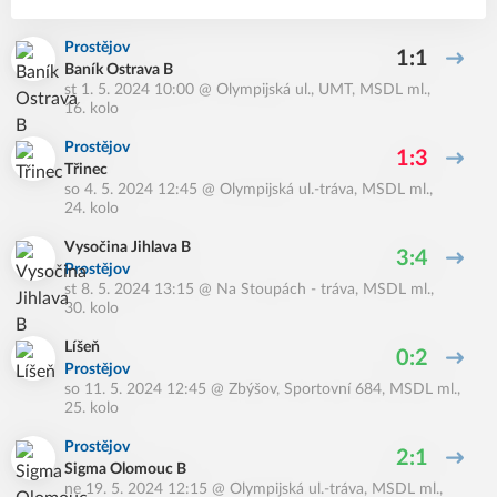
Prostějov
1:1
Baník Ostrava B
st 1. 5. 2024 10:00
@
Olympijská ul., UMT
,
MSDL ml.,
16. kolo
Prostějov
1:3
Třinec
so 4. 5. 2024 12:45
@
Olympijská ul.-tráva
,
MSDL ml.,
24. kolo
Vysočina Jihlava B
3:4
Prostějov
st 8. 5. 2024 13:15
@
Na Stoupách - tráva
,
MSDL ml.,
30. kolo
Líšeň
0:2
Prostějov
so 11. 5. 2024 12:45
@
Zbýšov, Sportovní 684
,
MSDL ml.,
25. kolo
Prostějov
2:1
Sigma Olomouc B
ne 19. 5. 2024 12:15
@
Olympijská ul.-tráva
,
MSDL ml.,