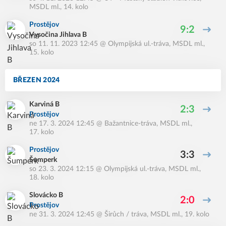
MSDL ml., 14. kolo
Prostějov
9:2
Vysočina Jihlava B
so 11. 11. 2023 12:45
@
Olympijská ul.-tráva
,
MSDL ml.,
15. kolo
BŘEZEN 2024
Karviná B
2:3
Prostějov
ne 17. 3. 2024 12:45
@
Bažantnice-tráva
,
MSDL ml.,
17. kolo
Prostějov
3:3
Šumperk
so 23. 3. 2024 12:15
@
Olympijská ul.-tráva
,
MSDL ml.,
18. kolo
Slovácko B
2:0
Prostějov
ne 31. 3. 2024 12:45
@
Širůch / tráva
,
MSDL ml., 19. kolo