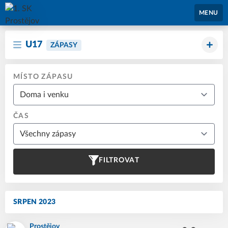
1. SK Prostějov
MENU
U17
ZÁPASY
MÍSTO ZÁPASU
ČAS
FILTROVAT
SRPEN 2023
Prostějov