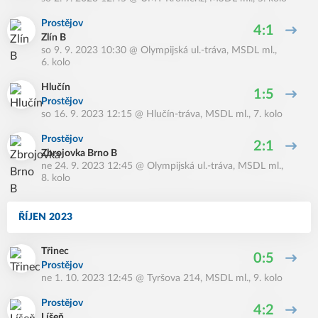
Prostějov
4:1
Zlín B
so 9. 9. 2023 10:30
@
Olympijská ul.-tráva
,
MSDL ml.,
6. kolo
Hlučín
1:5
Prostějov
so 16. 9. 2023 12:15
@
Hlučín-tráva
,
MSDL ml., 7. kolo
Prostějov
2:1
Zbrojovka Brno B
ne 24. 9. 2023 12:45
@
Olympijská ul.-tráva
,
MSDL ml.,
8. kolo
ŘÍJEN 2023
Třinec
0:5
Prostějov
ne 1. 10. 2023 12:45
@
Tyršova 214
,
MSDL ml., 9. kolo
Prostějov
4:2
Líšeň