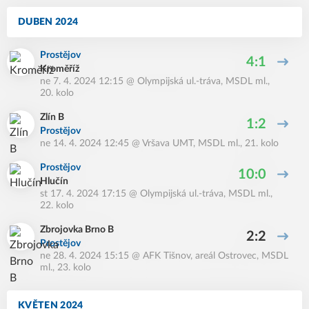
DUBEN 2024
Prostějov
4:1
Kroměříž
ne 7. 4. 2024 12:15
@
Olympijská ul.-tráva
,
MSDL ml.,
20. kolo
Zlín B
1:2
Prostějov
ne 14. 4. 2024 12:45
@
Vršava UMT
,
MSDL ml., 21. kolo
Prostějov
10:0
Hlučín
st 17. 4. 2024 17:15
@
Olympijská ul.-tráva
,
MSDL ml.,
22. kolo
Zbrojovka Brno B
2:2
Prostějov
ne 28. 4. 2024 15:15
@
AFK Tišnov, areál Ostrovec
,
MSDL
ml., 23. kolo
KVĚTEN 2024