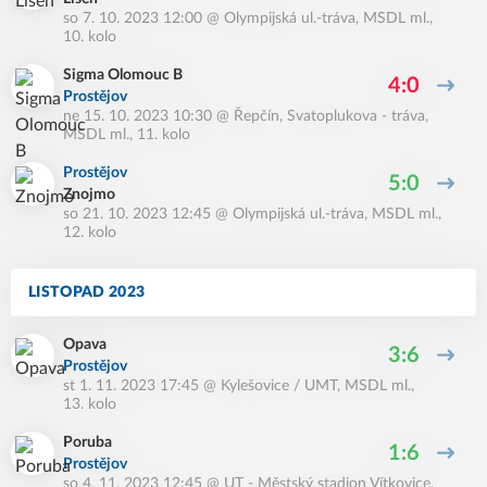
so 7. 10. 2023 12:00
@
Olympijská ul.-tráva
,
MSDL ml.,
10. kolo
Sigma Olomouc B
4:0
Prostějov
ne 15. 10. 2023 10:30
@
Řepčín, Svatoplukova - tráva
,
MSDL ml., 11. kolo
Prostějov
5:0
Znojmo
so 21. 10. 2023 12:45
@
Olympijská ul.-tráva
,
MSDL ml.,
12. kolo
LISTOPAD 2023
Opava
3:6
Prostějov
st 1. 11. 2023 17:45
@
Kylešovice / UMT
,
MSDL ml.,
13. kolo
Poruba
1:6
Prostějov
so 4. 11. 2023 12:45
@
UT - Městský stadion Vítkovice
,