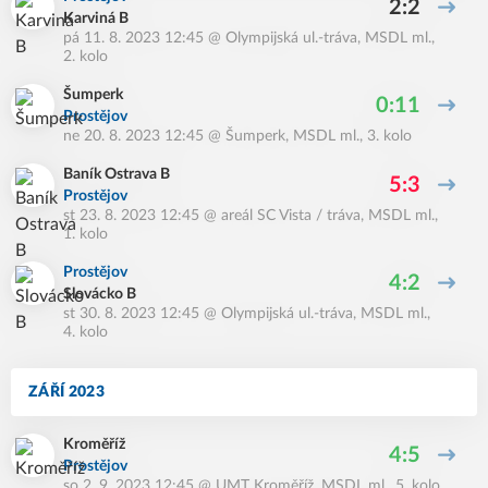
2:2
Karviná B
pá 11. 8. 2023 12:45
@
Olympijská ul.-tráva
,
MSDL ml.,
2. kolo
Šumperk
0:11
Prostějov
ne 20. 8. 2023 12:45
@
Šumperk
,
MSDL ml., 3. kolo
Baník Ostrava B
5:3
Prostějov
st 23. 8. 2023 12:45
@
areál SC Vista / tráva
,
MSDL ml.,
1. kolo
Prostějov
4:2
Slovácko B
st 30. 8. 2023 12:45
@
Olympijská ul.-tráva
,
MSDL ml.,
4. kolo
ZÁŘÍ 2023
Kroměříž
4:5
Prostějov
so 2. 9. 2023 12:45
@
UMT Kroměříž
,
MSDL ml., 5. kolo