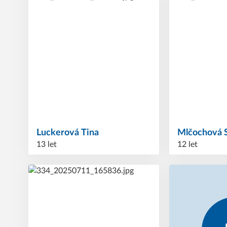
Luckerová
Tina
Mlčochová
13 let
12 let