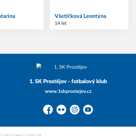
atarina
Všetičková
Leontýna
14 let
1. SK Prostějov - fotbalový klub
www.1skprostejov.cz
Facebook
Flickr
Instagram
YouTube