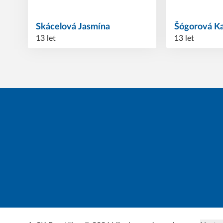
Skácelová
Jasmína
Šógorová
K
13 let
13 let