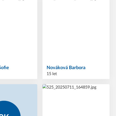
Sofie
Nováková
Barbora
15 let