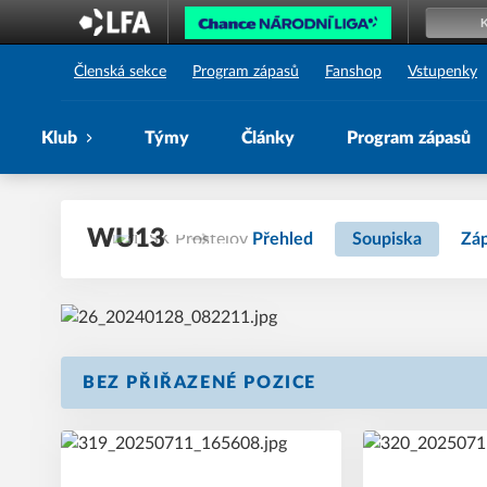
1. SK Prostějov
Členská sekce
Program zápasů
Fanshop
Vstupenky
Klub
Týmy
Články
Program zápasů
WU13
Přehled
Soupiska
Zá
BEZ PŘIŘAZENÉ POZICE