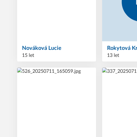
Nováková
Lucie
Rokytová
K
15 let
13 let