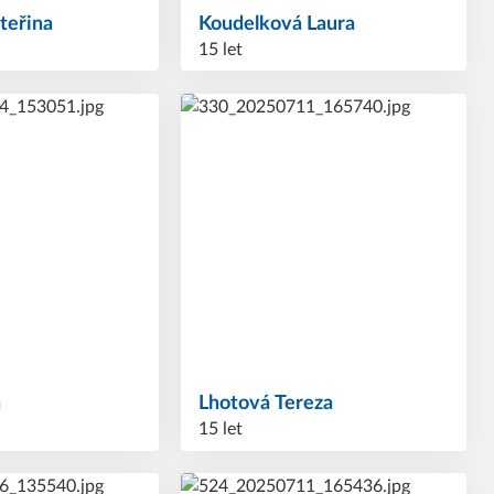
teřina
Koudelková
Laura
15 let
n
Lhotová
Tereza
15 let