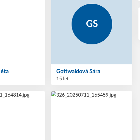
GS
kéta
Gottwaldová
Sára
15 let