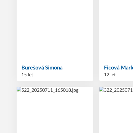
Burešová
Simona
Ficová
Mar
15 let
12 let