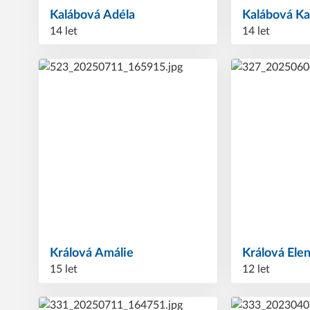
Kalábová
Adéla
Kalábová
Ka
14 let
14 let
Králová
Amálie
Králová
Ele
15 let
12 let