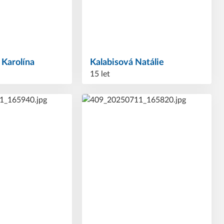
á
Karolína
Kalabisová
Natálie
15 let