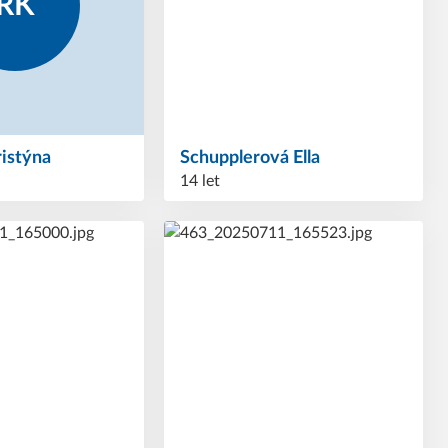
RK
ristýna
Schupplerová
Ella
14 let