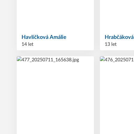
Havlíčková
Amálie
Hrabčákov
14 let
13 let