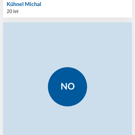
Kűhnel
Michal
20 let
NO