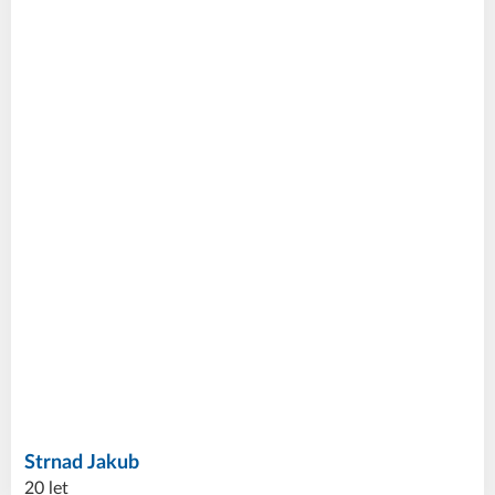
Strnad
Jakub
20 let