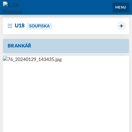
1. SK Prostějov
MENU
U18
SOUPISKA
BRANKÁŘ