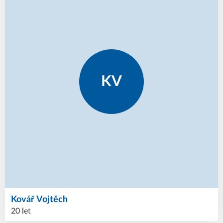
KV
Kovář
Vojtěch
20 let