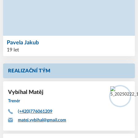
Pavela
Jakub
19 let
REALIZAČNÍ TÝM
Vybíhal
Matěj
Trenér
(+420)776061209
matej.vybihal@gmail.com