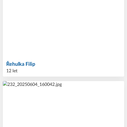
Řehulka
Filip
12 let