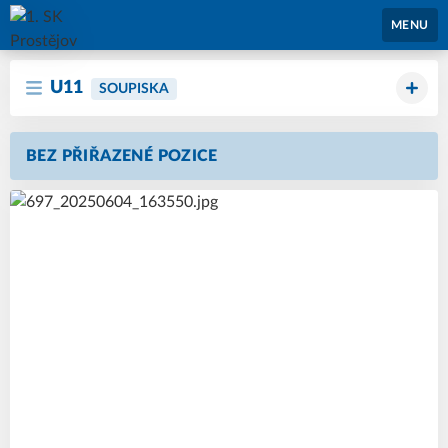
1. SK Prostějov
MENU
U11
SOUPISKA
BEZ PŘIŘAZENÉ POZICE