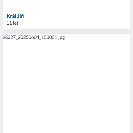
Král
Jiří
11 let