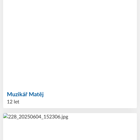
Muzikář
Matěj
12 let