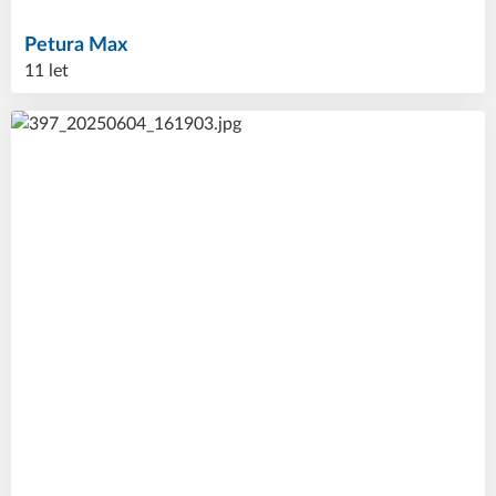
Petura
Max
11 let