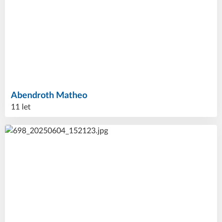
Abendroth
Matheo
11 let