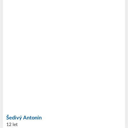
Šedivý
Antonín
12 let