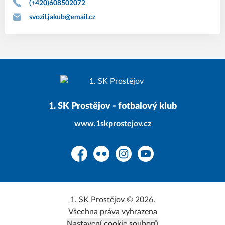
(+420)608502072
svozil.jakub@email.cz
1. SK Prostějov - fotbalový klub
www.1skprostejov.cz
Facebook
Flickr
Instagram
YouTube
1. SK Prostějov © 2026.
Všechna práva vyhrazena
Nastavení cookie souborů