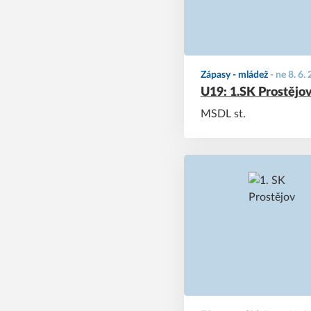
Zápasy - mládež
-
ne 8. 6.
U19: 1.SK Prostějov
MSDL st.