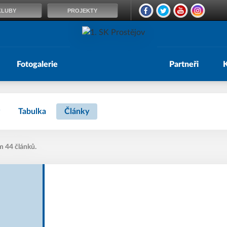
KLUBY
PROJEKTY
Fotogalerie
Partneři
Tabulka
Články
m 44 článků.