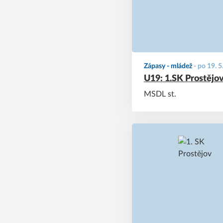
Zápasy - mládež
-
po 19. 5
U19: 1.SK Prostějov
MSDL st.