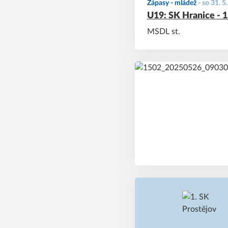
Zápasy - mládež
-
so 31. 5
U19: SK Hranice - 1
MSDL st.