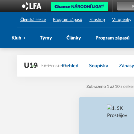
1. SK Prostějov
Členská sekce
Program zápasů
Fanshop
Vstupenky
Klub
Týmy
Články
Program zápasů
U19
Přehled
Soupiska
Zápasy
Zobrazeno 1 až 10 z celke