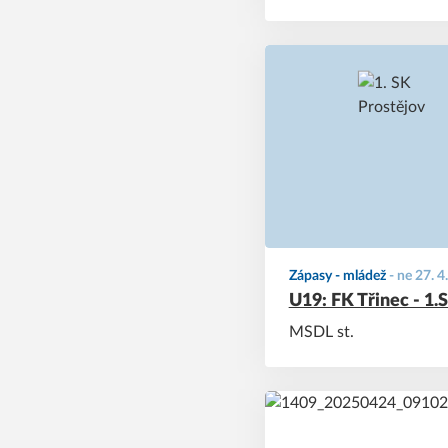
Zápasy - mládež
-
ne 27. 4
U19: FK Třinec - 1.
MSDL st.