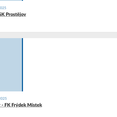
 2025
 SK Prostějov
 2025
v - FK Frýdek Místek