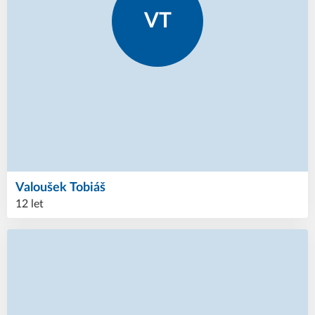
VT
Valoušek
Tobiáš
12 let