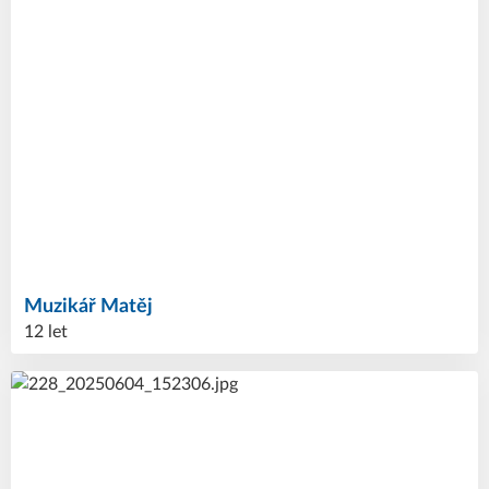
Muzikář
Matěj
12 let