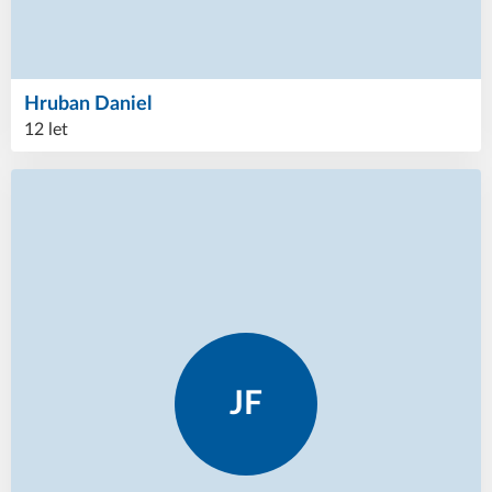
Hruban
Daniel
12 let
JF