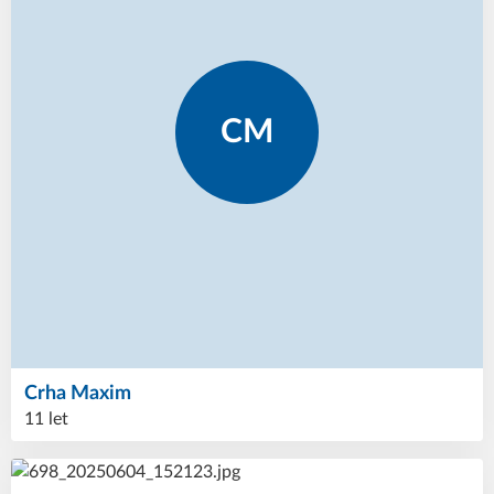
CM
Crha
Maxim
11 let