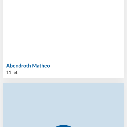
Abendroth
Matheo
11 let