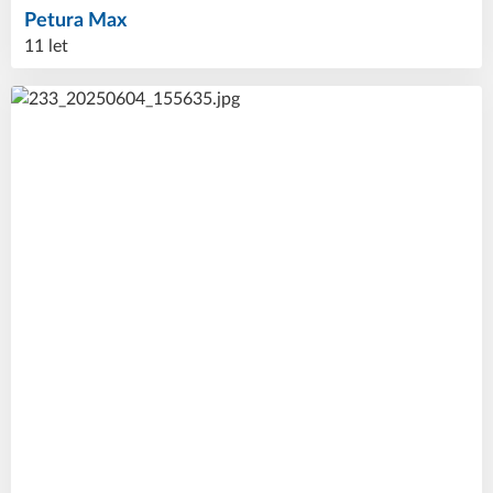
Petura
Max
11 let