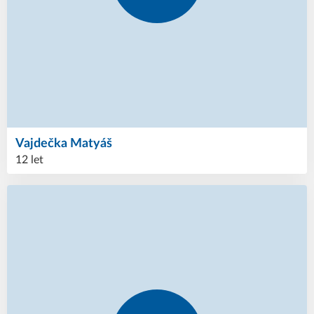
Vajdečka
Matyáš
12 let