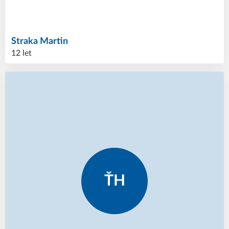
Straka
Martin
12 let
ŤH