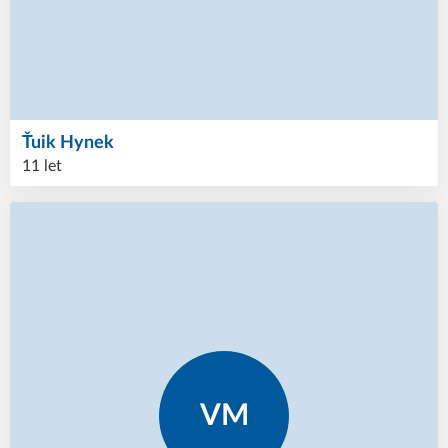
Ťuik
Hynek
11 let
VM