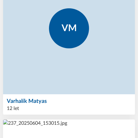
VM
Varhalík
Matyas
12 let