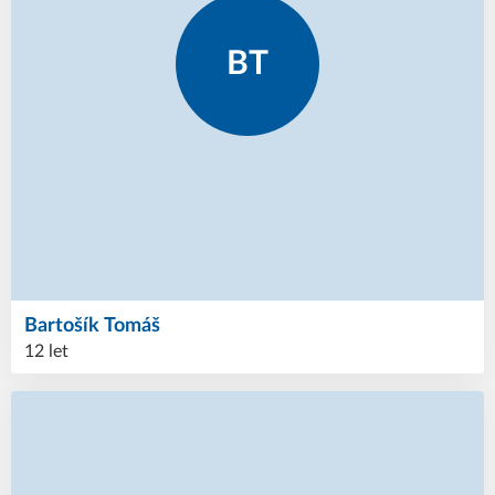
BT
Bartošík
Tomáš
12 let