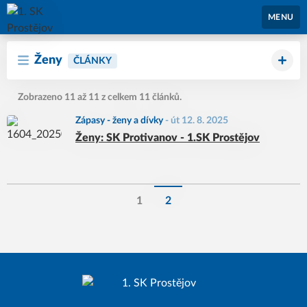
1. SK Prostějov
MENU
Ženy
ČLÁNKY
Zobrazeno 11 až 11 z celkem 11 článků.
Zápasy - ženy a dívky
-
út 12. 8. 2025
Ženy: SK Protivanov - 1.SK Prostějov
1
2