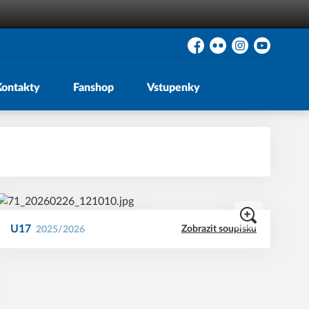
Facebook
Flickr
Instagram
YouTube
Kontakty
Fanshop
Vstupenky
U17
Zobrazit soupisku
2025/2026