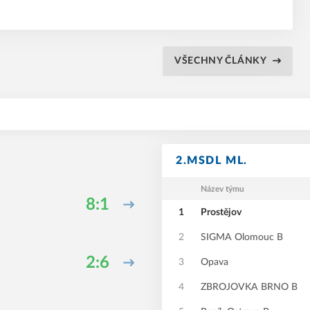
VŠECHNY ČLÁNKY
2.MSDL ML.
Název týmu
8:1
1
Prostějov
2
SIGMA Olomouc B
2:6
3
Opava
4
ZBROJOVKA BRNO B