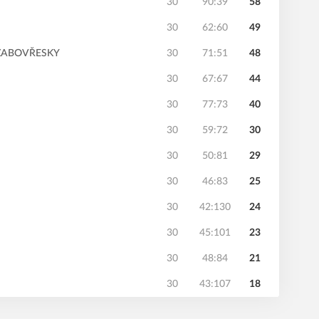
30
90:39
58
30
62:60
49
-ŽABOVŘESKY
30
71:51
48
30
67:67
44
30
77:73
40
30
59:72
30
30
50:81
29
30
46:83
25
30
42:130
24
30
45:101
23
30
48:84
21
30
43:107
18