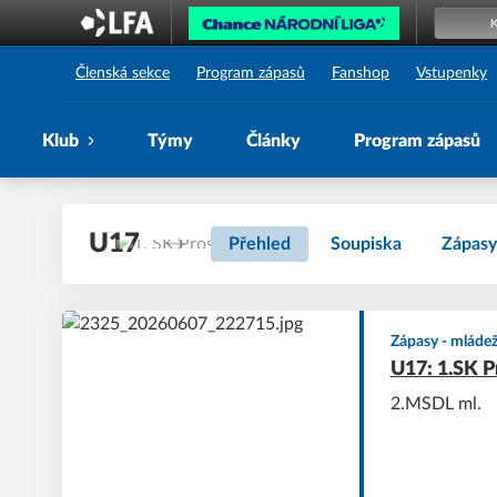
1. SK Prostějov
Členská sekce
Program zápasů
Fanshop
Vstupenky
Klub
Týmy
Články
Program zápasů
U17
Přehled
Soupiska
Zápasy
Zápasy - mláde
U17: 1.SK P
2.MSDL ml.