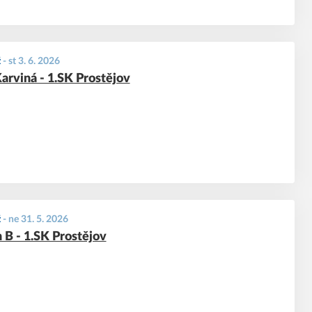
ž
-
st 3. 6. 2026
rviná - 1.SK Prostějov
ž
-
ne 31. 5. 2026
 B - 1.SK Prostějov