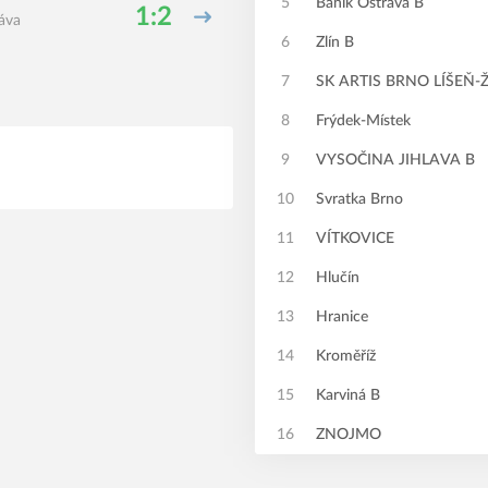
5
Baník Ostrava B
1:2
ráva
6
Zlín B
7
SK ARTIS BRNO LÍŠEŇ
8
Frýdek-Místek
9
VYSOČINA JIHLAVA B
10
Svratka Brno
11
VÍTKOVICE
12
Hlučín
13
Hranice
14
Kroměříž
15
Karviná B
16
ZNOJMO