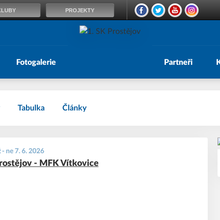
KLUBY
PROJEKTY
Fotogalerie
Partneři
Tabulka
Články
ž
-
ne 7. 6. 2026
rostějov - MFK Vítkovice