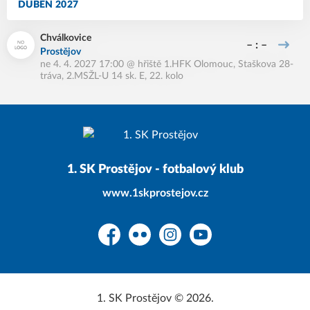
DUBEN 2027
Chválkovice
– : –
Prostějov
ne 4. 4. 2027 17:00
@
hřiště 1.HFK Olomouc, Staškova 28-
tráva
,
2.MSŽL-U 14 sk. E, 22. kolo
1. SK Prostějov - fotbalový klub
www.1skprostejov.cz
Facebook
Flickr
Instagram
YouTube
1. SK Prostějov © 2026.