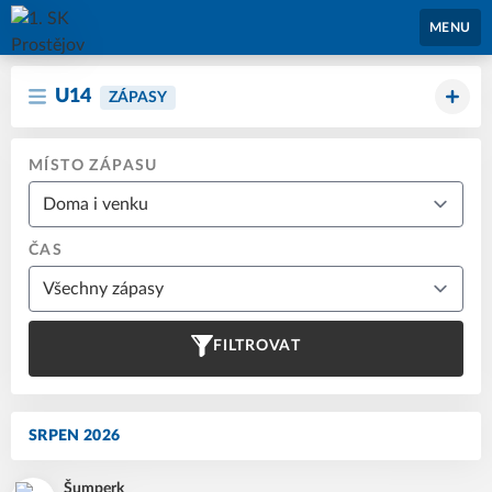
1. SK Prostějov
MENU
U14
ZÁPASY
MÍSTO ZÁPASU
ČAS
FILTROVAT
SRPEN 2026
Šumperk