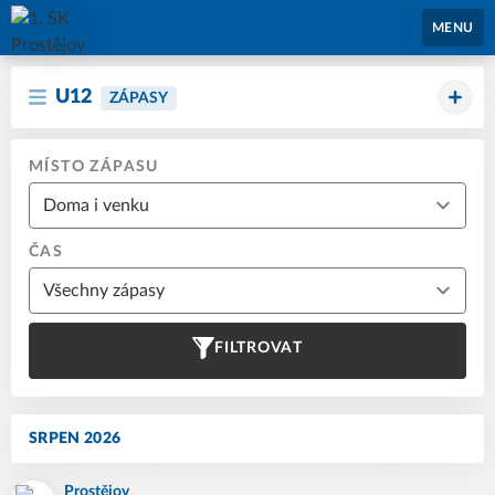
1. SK Prostějov
MENU
U12
ZÁPASY
MÍSTO ZÁPASU
ČAS
FILTROVAT
SRPEN 2026
Prostějov