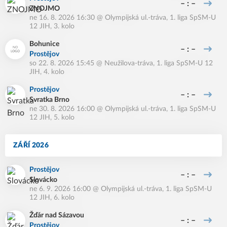
– : –
ZNOJMO
ne 16. 8. 2026 16:30
@
Olympijská ul.-tráva
,
1. liga SpSM-U
12 JIH, 3. kolo
Bohunice
– : –
Prostějov
so 22. 8. 2026 15:45
@
Neužilova-tráva
,
1. liga SpSM-U 12
JIH, 4. kolo
Prostějov
– : –
Svratka Brno
ne 30. 8. 2026 16:00
@
Olympijská ul.-tráva
,
1. liga SpSM-U
12 JIH, 5. kolo
ZÁŘÍ 2026
Prostějov
– : –
Slovácko
ne 6. 9. 2026 16:00
@
Olympijská ul.-tráva
,
1. liga SpSM-U
12 JIH, 6. kolo
Žďár nad Sázavou
– : –
Prostějov