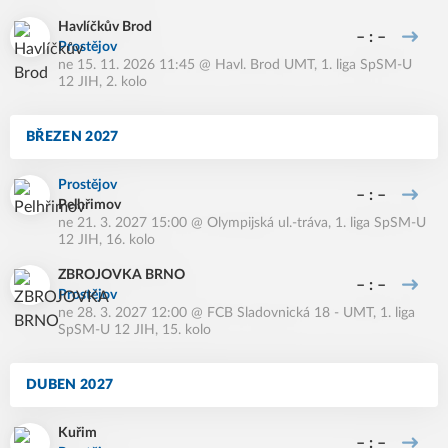
Havlíčkův Brod
– : –
Prostějov
ne 15. 11. 2026 11:45
@
Havl. Brod UMT
,
1. liga SpSM-U
12 JIH, 2. kolo
BŘEZEN 2027
Prostějov
– : –
Pelhřimov
ne 21. 3. 2027 15:00
@
Olympijská ul.-tráva
,
1. liga SpSM-U
12 JIH, 16. kolo
ZBROJOVKA BRNO
– : –
Prostějov
ne 28. 3. 2027 12:00
@
FCB Sladovnická 18 - UMT
,
1. liga
SpSM-U 12 JIH, 15. kolo
DUBEN 2027
Kuřim
– : –