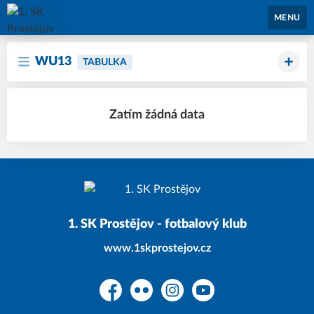
1. SK Prostějov
MENU
WU13
TABULKA
Zatím žádná data
1. SK Prostějov - fotbalový klub
www.1skprostejov.cz
Facebook
Flickr
Instagram
YouTube