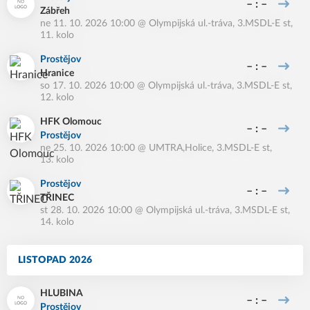
– : –
Zábřeh
ne 11. 10. 2026 10:00
@
Olympijská ul.-tráva
,
3.MSDL-E st,
11. kolo
Prostějov
– : –
Hranice
so 17. 10. 2026 10:00
@
Olympijská ul.-tráva
,
3.MSDL-E st,
12. kolo
HFK Olomouc
– : –
Prostějov
ne 25. 10. 2026 10:00
@
UMTRA,Holice
,
3.MSDL-E st,
13. kolo
Prostějov
– : –
TŘINEC
st 28. 10. 2026 10:00
@
Olympijská ul.-tráva
,
3.MSDL-E st,
14. kolo
LISTOPAD 2026
HLUBINA
– : –
Prostějov