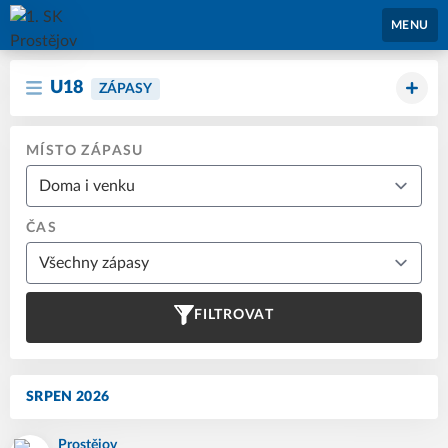
1. SK Prostějov
MENU
U18
ZÁPASY
MÍSTO ZÁPASU
ČAS
FILTROVAT
SRPEN 2026
Prostějov