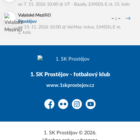
so 7. 11. 2026 10:00
@
UT - Bazaly
,
3.MSDL-E st, 15. kolo
Valašské Meziříčí
– : –
Prostějov
ne 15. 11. 2026 10:00
@
Val.Mez.-tráva
,
3.MSDL-E st,
2. kolo
1. SK Prostějov - fotbalový klub
www.1skprostejov.cz
Facebook
Flickr
Instagram
YouTube
1. SK Prostějov © 2026.