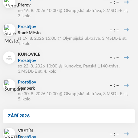
– : –
Přerov
ne 16. 8. 2026 10:00
@
Olympijská ul.-tráva
,
3.MSDL-E st,
3. kolo
Prostějov
– : –
Staré Město
st 19. 8. 2026 15:00
@
Olympijská ul.-tráva
,
3.MSDL-E st,
1. kolo
KUNOVICE
– : –
Prostějov
so 22. 8. 2026 10:00
@
Kunovice, Panská 1140-tráva
,
3.MSDL-E st, 4. kolo
Prostějov
– : –
Šumperk
ne 30. 8. 2026 10:00
@
Olympijská ul.-tráva
,
3.MSDL-E st,
5. kolo
ZÁŘÍ 2026
VSETÍN
– : –
Prostějov